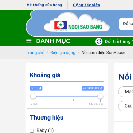
Skip
Cộng tác viên
Hệ thống cửa hàng
to
content
Tìm
kiếm:
DANH MỤC
Đối trả hàng 
Trang chủ
/
Điện gia dụng
/
Nồi cơm điện SunHouse
Khoảng giá
Nồi
2 500₫
640 000 000₫
Mặc
2 500
640 000 000
Giá
Thuơng hiệu
Baby
1