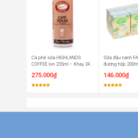
7.5 kg
Cà phê sữa HIGHLANDS
Sữa đậu nành FAM
COFFEE lon 235ml – Khay 24
đường hộp 200m
lon x 235ml
hộp x 200ml
275.000
₫
146.000
₫
Được xếp
Được xếp
hạng
5.00
hạng
5.00
5 sao
5 sao