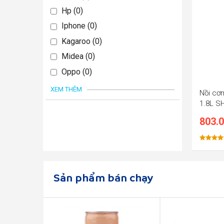
Hp
0
Iphone
0
Kagaroo
0
Midea
0
Oppo
0
XEM THÊM
Nồi cơ
1.8L S
803.
Được xế
hạng
5.0
5 sao
Sản phẩm bán chạy