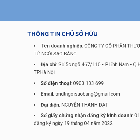
THÔNG TIN CHỦ SỞ HỮU
Tên doanh nghiệp
:
CÔNG TY CỔ PHẦN THƯƠ
TỬ NGÔI SAO BĂNG
Địa ch
ỉ: Số 5c ngõ 467/110 - P.Lĩnh Nam - Q.
TP.Hà Nội
Số điện thoại
: 0903 133 699
Email
: tmdtngoisaobang@gmail.com
Đại diện
: NGUYỄN THANH ĐẠT
Số giấy chứng nhận đăng ký kinh doanh
: 0
đăng ký ngày 19 tháng 04 năm 2022