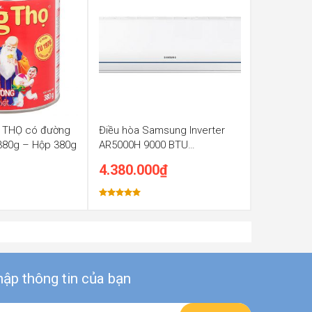
 THỌ có đường
Điều hòa Samsung Inverter
 380g – Hộp 380g
AR5000H 9000 BTU
AR09TYHQASINSV
4.380.000
₫
Được xếp
hạng
5.00
5 sao
ập thông tin của bạn