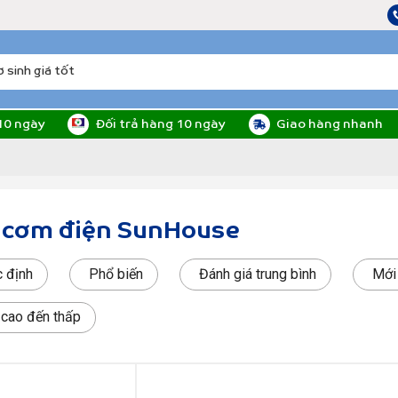
10 ngày
Đối trả hàng 10 ngày
Giao hàng nhanh
 cơm điện SunHouse
 định
Phổ biến
Đánh giá trung bình
Mới
: cao đến thấp