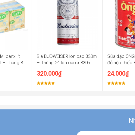
I canxi ít
Bia BUDWEISER lon cao 330ml
Sữa đặc ÔNG
l – Thùng 36
– Thùng 24 lon cao x 330ml
đỏ hộp thiếc
320.000
₫
24.000
₫
Được xếp
Được xếp
hạng
5.00
hạng
5.00
5 sao
5 sao
Nh