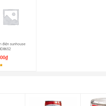
m điện sunhouse
HD8652
000
₫
p
0