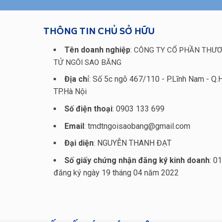
THÔNG TIN CHỦ SỞ HỮU
Tên doanh nghiệp
:
CÔNG TY CỔ PHẦN THƯƠ
TỬ NGÔI SAO BĂNG
Địa ch
ỉ: Số 5c ngõ 467/110 - P.Lĩnh Nam - Q.
TP.Hà Nội
Số điện thoại
: 0903 133 699
Email
: tmdtngoisaobang@gmail.com
Đại diện
: NGUYỄN THANH ĐẠT
Số giấy chứng nhận đăng ký kinh doanh
: 0
đăng ký ngày 19 tháng 04 năm 2022