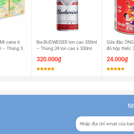
I canxi ít
Bia BUDWEISER lon cao 330ml
Sữa đặc ÔNG
l – Thùng 36
– Thùng 24 lon cao x 330ml
đỏ hộp thiếc
320.000
₫
24.000
₫
Được xếp
Được xếp
hạng
5.00
hạng
5.00
5 sao
5 sao
Nh