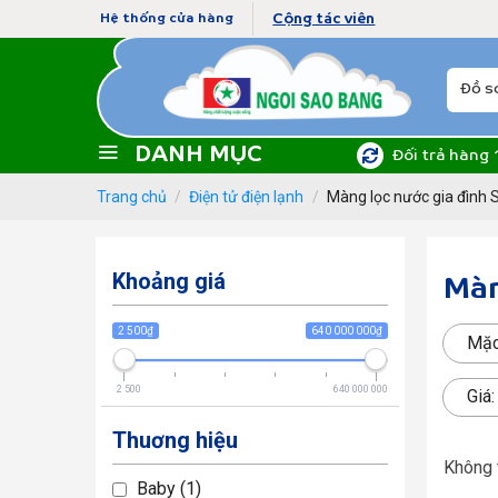
Skip
Cộng tác viên
Hệ thống cửa hàng
to
content
Tìm
kiếm:
DANH MỤC
Đối trả hàng 
Trang chủ
/
Điện tử điện lạnh
/
Màng lọc nước gia đình
Khoảng giá
Màn
2 500₫
640 000 000₫
Mặc
2 500
640 000 000
Giá
Thuơng hiệu
Không 
Baby
1