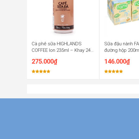
7.5 kg
Cà phê sữa HIGHLANDS
Sữa đậu nành FAM
COFFEE lon 235ml – Khay 24
đường hộp 200m
lon x 235ml
hộp x 200ml
275.000
₫
146.000
₫
Được xếp
Được xếp
hạng
5.00
hạng
5.00
5 sao
5 sao