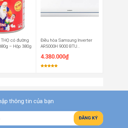
 THỌ có đường
Điều hòa Samsung Inverter
 380g – Hộp 380g
AR5000H 9000 BTU
AR09TYHQASINSV
4.380.000
₫
Được xếp
hạng
5.00
5 sao
ập thông tin của bạn