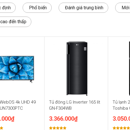
 định
Phổ biến
Đánh giá trung bình
Mới
: cao đến thấp
G WebOS 4k UHD 49
Tủ đông LG Inverter 165 lít
Tủ lạnh 2
9UN7300PTC
GN-F304WB
Toshiba
.000
₫
3.366.000
₫
3.050.