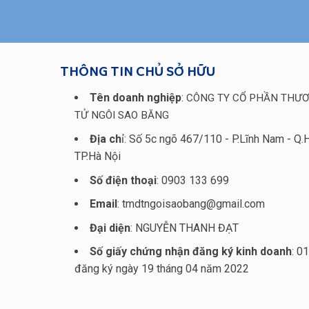
THÔNG TIN CHỦ SỞ HỮU
Tên doanh nghiệp
:
CÔNG TY CỔ PHẦN THƯƠ
TỬ NGÔI SAO BĂNG
Địa ch
ỉ: Số 5c ngõ 467/110 - P.Lĩnh Nam - Q.
TP.Hà Nội
Số điện thoại
: 0903 133 699
Email
: tmdtngoisaobang@gmail.com
Đại diện
: NGUYỄN THANH ĐẠT
Số giấy chứng nhận đăng ký kinh doanh
: 0
đăng ký ngày 19 tháng 04 năm 2022