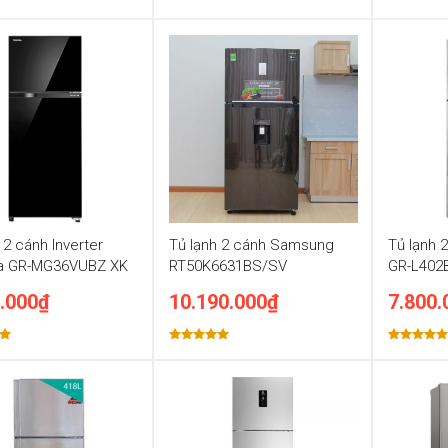
p
Được xếp
Được xếp
0
hạng
5.00
hạng
5.00
5 sao
5 sao
 2 cánh Inverter
Tủ lạnh 2 cánh Samsung
Tủ lạnh 
a GR-MG36VUBZ XK
RT50K6631BS/SV
GR-L402
.000
₫
10.190.000
₫
7.800.
p
Được xếp
Được xếp
0
hạng
5.00
hạng
5.00
5 sao
5 sao