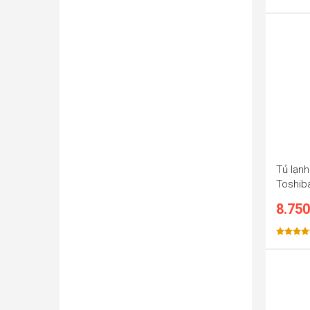
Được xế
hạng
5.0
5 sao
Tủ lạnh
Toshib
8.750
Được xế
hạng
5.0
5 sao