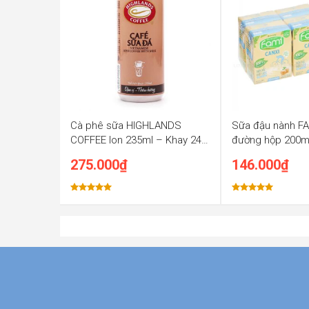
7.5 kg
Cà phê sữa HIGHLANDS
Sữa đậu nành FAM
COFFEE lon 235ml – Khay 24
đường hộp 200m
lon x 235ml
hộp x 200ml
275.000
₫
146.000
₫
Được xếp
Được xếp
hạng
5.00
hạng
5.00
5 sao
5 sao