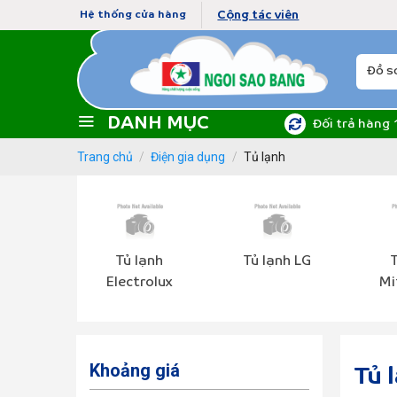
Skip
Cộng tác viên
Hệ thống cửa hàng
to
content
Tìm
kiếm:
DANH MỤC
Đối trả hàng 
Trang chủ
/
Điện gia dụng
/
Tủ lạnh
Tủ lạnh
Tủ lạnh LG
T
Electrolux
Mi
Khoảng giá
Tủ 