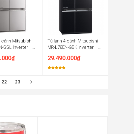
4 cánh Mitsubishi
Tủ lạnh 4 cánh Mitsubishi
-GSL Inverter –
MR-L78EN-GBK Inverter –
635L
.000
₫
29.490.000
₫
Được xếp
hạng
5.00
5 sao
22
23