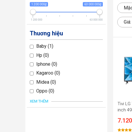
1 200 000₫
63 000 000₫
Mặc
1 200 000
63 000 000
Giá
Thuơng hiệu
Baby
1
Hp
0
Iphone
0
Kagaroo
0
Midea
0
Oppo
0
XEM THÊM
Tivi L
inch 4
7.120