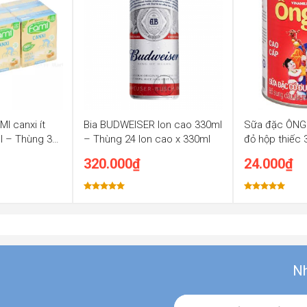
I canxi ít
Bia BUDWEISER lon cao 330ml
Sữa đặc ÔNG
l – Thùng 36
– Thùng 24 lon cao x 330ml
đỏ hộp thiếc
320.000
₫
24.000
₫
Được xếp
Được xếp
hạng
5.00
hạng
5.00
5 sao
5 sao
Nh