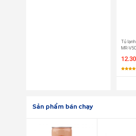
Tủ lạnh
MR-V50
12.30
Được xế
hạng
5.0
5 sao
Sản phẩm bán chạy