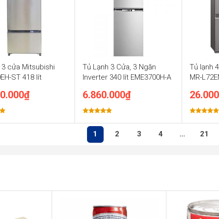
 3 cửa Mitsubishi
Tủ Lạnh 3 Cửa, 3 Ngăn
Tủ lạnh 
EH-ST 418 lít
Inverter 340 lít EME3700H-A
MR-L72EN
580L
0.000
₫
6.860.000
₫
26.000
p
Được xếp
Được xếp
0
hạng
5.00
hạng
5.00
5 sao
5 sao
1
2
3
4
…
21