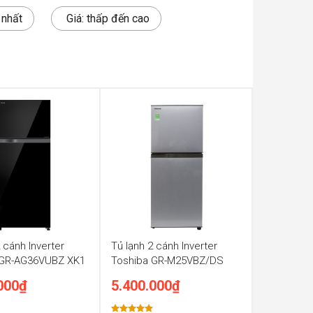
 nhất
Giá: thấp đến cao
 cánh Inverter
Tủ lạnh 2 cánh Inverter
 GR-AG36VUBZ XK1
Toshiba GR-M25VBZ/DS
000
₫
5.400.000
₫