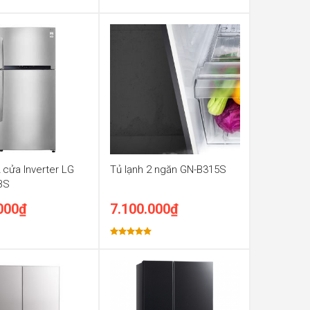
Được xếp
hạng
5.00
5 sao
2 cửa Inverter LG
Tủ lạnh 2 ngăn GN-B315S
BS
000
₫
7.100.000
₫
Được xếp
hạng
5.00
5 sao