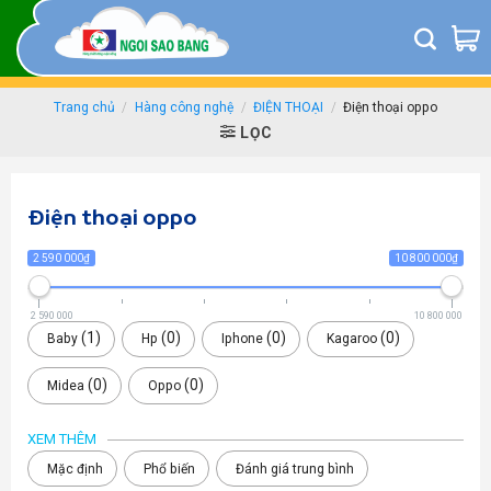
Skip
to
content
Trang chủ
/
Hàng công nghệ
/
ĐIỆN THOẠI
/
Điện thoại oppo
LỌC
Điện thoại oppo
2 590 000₫
10 800 000₫
2 590 000
10 800 000
1
0
0
0
Baby
Hp
Iphone
Kagaroo
0
0
Midea
Oppo
XEM THÊM
Mặc định
Phổ biến
Đánh giá trung bình