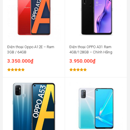
Điện thoại Oppo A12E – Ram
Điện thoại OPPO A31 Ram
3GB / 64GB
4GB/128GB – Chính Hãng
3.350.000
₫
3.950.000
₫
Được xếp
Được xếp
hạng
5.00
hạng
5.00
5 sao
5 sao