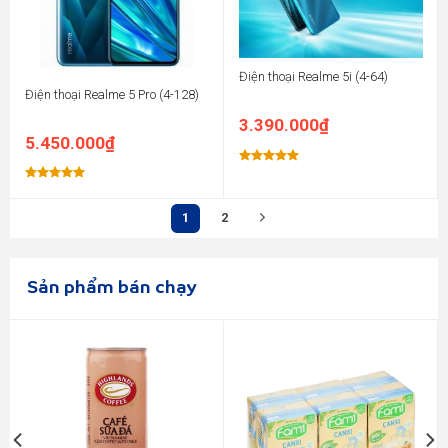
Điện thoại Realme 5i (4-64)
Điện thoại Realme 5 Pro (4-128)
3.390.000
₫
5.450.000
₫
Được xếp
hạng
5.00
Được xếp
5 sao
hạng
5.00
5 sao
1
2
Sản phẩm bán chạy