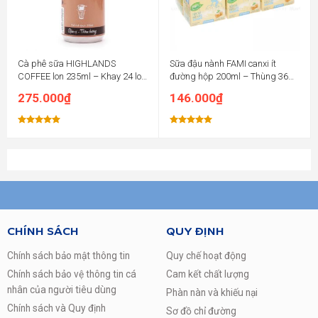
Cà phê sữa HIGHLANDS
Sữa đậu nành FAMI canxi ít
COFFEE lon 235ml – Khay 24 lon
đường hộp 200ml – Thùng 36
x 235ml
hộp x 200ml
275.000
₫
146.000
₫
Được xếp
Được xếp
hạng
5.00
hạng
5.00
5 sao
5 sao
CHÍNH SÁCH
QUY ĐỊNH
Chính sách bảo mật thông tin
Quy chế hoạt động
Chính sách bảo vệ thông tin cá
Cam kết chất lượng
nhân của người tiêu dùng
Phàn nàn và khiếu nại
Chính sách và Quy định
Sơ đồ chỉ đường