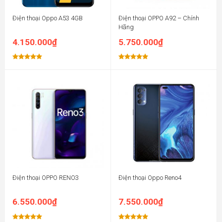
Điện thoại Oppo A53 4GB
Điện thoại OPPO A92 – Chính
Hãng
4.150.000
₫
5.750.000
₫
Được xếp
Được xếp
hạng
5.00
hạng
5.00
5 sao
5 sao
Điện thoại OPPO RENO3
Điện thoại Oppo Reno4
6.550.000
₫
7.550.000
₫