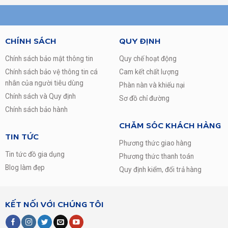
Là một sản phẩm hữu dụng trong phòng tắm hiện đại, bình
nước nóng không chỉ giúp bảo vệ sức khỏe gia đình trong
những ngày đông lạnh giá, mà còn đem đến sự thư thái,
sảng khoái sau cả ngày dài đầy vất vả.
CHÍNH SÁCH
QUY ĐỊNH
Bình nước nóng SUNHOUSE
là sản phẩm chất lượng
Chính sách bảo mật thông tin
Quy chế hoạt động
được kiểm soát nghiêm ngặt bởi đội ngũ kỹ thuật dưới sự
hướng dẫn của chuyên gia Hàn Quốc. Sản phẩm đề cao
Chính sách bảo vệ thông tin cá
Cam kết chất lượng
tính AN TOÀN và BỀN BỈ, hướng tới mục tiêu hoàn thiện và
nhân của người tiêu dùng
Phàn nàn và khiếu nại
nâng cao tiện nghi cuộc sống người Việt.
Chính sách và Quy định
Sơ đồ chỉ đường
Chính sách bảo hành
CHĂM SÓC KHÁCH HÀNG
TIN TỨC
Phương thức giao hàng
Tin tức đồ gia dụng
Phương thức thanh toán
Blog làm đẹp
Quy định kiểm, đổi trả hàng
KẾT NỐI VỚI CHÚNG TÔI