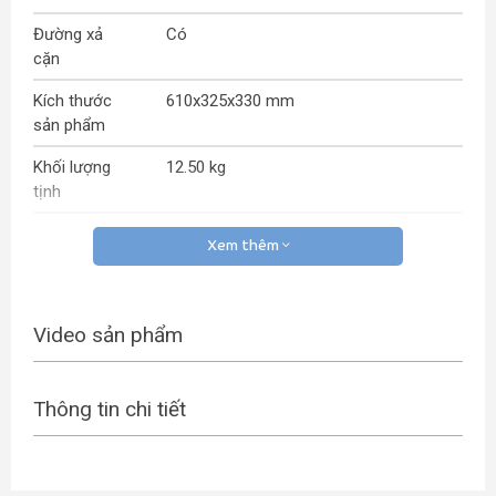
Đường xả
Có
cặn
Kích thước
610x325x330 mm
sản phẩm
Khối lượng
12.50 kg
tịnh
Thương hiệu
SUNHOUSE
Xem thêm
Xuất xứ
Trung Quốc
Bảo hành
Bảo hành 24 tháng với phần điện
Video sản phẩm
(*) Bảo hành 8 năm đối với bình chứa
với điều kiện sử dụng kể từ năm thứ 3
sản phẩm phải được rửa và thay thế
Thông tin chi tiết
thanh Magie chính hãng, định kỳ 1
năm 1 lần