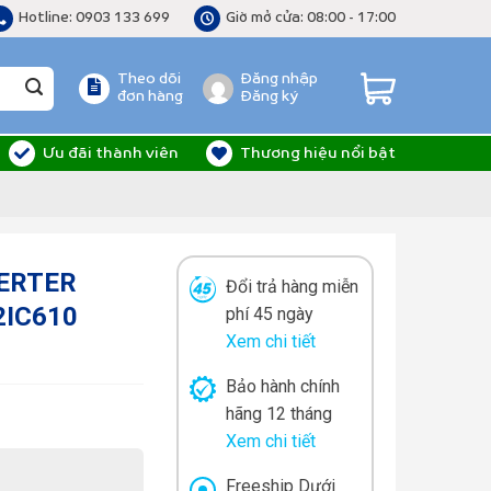
Hotline: 0903 133 699
Giờ mở cửa: 08:00 - 17:00
Theo dõi
Đăng nhập
đơn hàng
Đăng ký
Ưu đãi thành viên
Thương hiệu nổi bật
VERTER
Đổi trả hàng miễn
IC610
phí 45 ngày
Xem chi tiết
Bảo hành chính
hãng 12 tháng
Xem chi tiết
Freeship Dưới