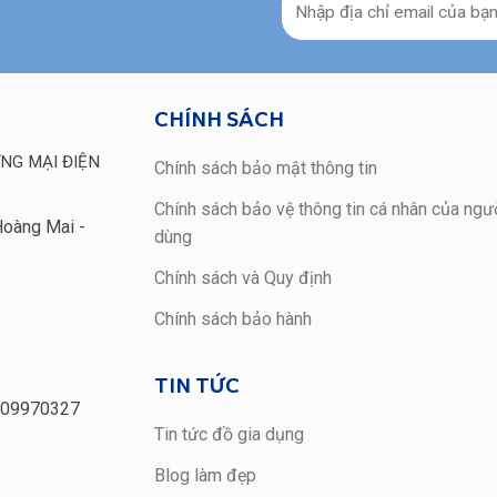
CHÍNH SÁCH
 SUNHOUSE SHR-AW12IC610 được nhập khẩu từ nhà sản xuất
NG MẠI ĐIỆN
Chính sách bảo mật thông tin
p, Thái Lan. Đây là công ty cung cấp công nghệ điều hòa
 chuyền sản xuất đạt tiêu chuẩn quốc tế và đội ngũ kỹ sư
Chính sách bảo vệ thông tin cá nhân của ngườ
Hoàng Mai -
dùng
Chính sách và Quy định
Chính sách bảo hành
TIN TỨC
109970327
Tin tức đồ gia dụng
Blog làm đẹp