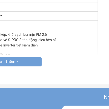
Hz
 kép, khử sạch bụi mịn PM 2.5
o vệ S-PRO 3 tác động, siêu bền bỉ
 Inverter tiết kiệm điện
85 mm
em thêm
60 mm
70 mm
95 mm
Nh