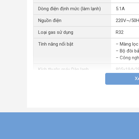
Dòng điện định mức (làm lạnh)
5.1A
Nguồn điện
220V~/50
Loại gas sử dụng
R32
Tính năng nổi bật
– Màng lọc
– Bộ đôi bả
– Công nghệ
Kích thước máy Dàn lạnh
805x194x2
X
Kích thước bao bì Dàn lạnh
870x270x3
Khối lượng tịnh Dàn lạnh
8.2 kg
Kích thước máy Dàn nóng
720x495x2
Kích thước bao bì Dàn nóng
825x535x2
Khối lượng tịnh Dàn nóng
21.5 kg