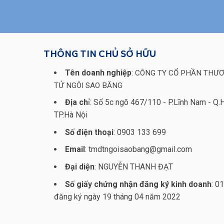
Ống lỏng
φ6 mm
Ống gas
Φ9.52 mm
Xuất xứ
Thái Lan
THÔNG TIN CHỦ SỞ HỮU
Điều hòa không khí một chiều Inverter 12000BTU
Tên doanh nghiệp
:
CÔNG TY CỔ PHẦN THƯƠ
P.P.J Engineering thuộc Tập đoàn STAR Holding Grou
TỬ NGÔI SAO BĂNG
hàng đầu Thái Lan với hơn 30 năm kinh nghiệm., dây
Địa ch
ỉ: Số 5c ngõ 467/110 - P.Lĩnh Nam - Q.
chuyên môn cao.
TP.Hà Nội
Số điện thoại
: 0903 133 699
Email
: tmdtngoisaobang@gmail.com
Đại diện
: NGUYỄN THANH ĐẠT
Số giấy chứng nhận đăng ký kinh doanh
: 0
đăng ký ngày 19 tháng 04 năm 2022