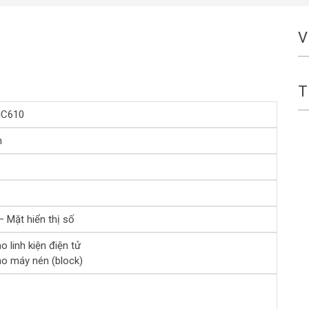
V
T
IC610
h
– Mặt hiển thị số
o linh kiện điện tử
ho máy nén (block)