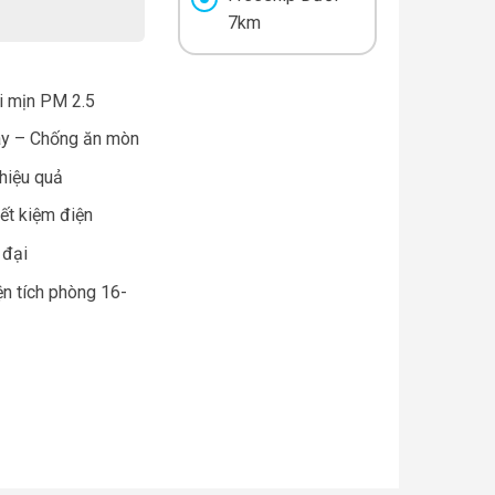
7km
ụi mịn PM 2.5
áy – Chống ăn mòn
hiệu quả
iết kiệm điện
 đại
n tích phòng 16-