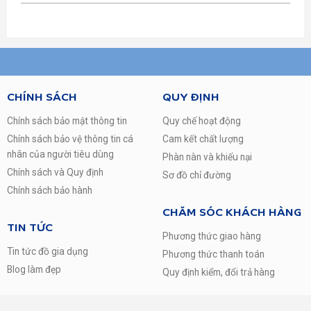
ECOBUBBLE
Công nghệ tạo bong bóng xà phòng cực nhuyễn
giúp đánh bật vết bẩn và bảo vệ sợi vải.
Cơ chế đánh tan bột giặt tạo thành bong bóng xà phòng
CHÍNH SÁCH
QUY ĐỊNH
cực nhuyễn, giúp thẩm thấu nhanh chóng vào sợi vải gấp
40 lần, giúp giặt sạch hiệu quả và bảo vệ sợi vải.
Chính sách bảo mật thông tin
Quy chế hoạt động
Chính sách bảo vệ thông tin cá
Cam kết chất lượng
nhân của người tiêu dùng
Phàn nàn và khiếu nại
Chính sách và Quy định
Sơ đồ chỉ đường
CÔNG NGHỆ GIẶT HƠI NƯỚC
Chính sách bảo hành
Loại bỏ 99% vi khuẩn và ngừa dị ứng
CHĂM SÓC KHÁCH HÀNG
Nhiệt độ cao từ hơi nước không chỉ giúp đánh bật vết bẩn
TIN TỨC
dễ dàng mà còn loại bỏ lên đến 99% vi khuẩn và các tác
Phương thức giao hàng
nhân dị ứng, phù hợp cho các gia đình có em bé. Chứng
Tin tức đồ gia dụng
Phương thức thanh toán
nhận của Intertek.
Blog làm đẹp
Quy định kiểm, đổi trả hàng