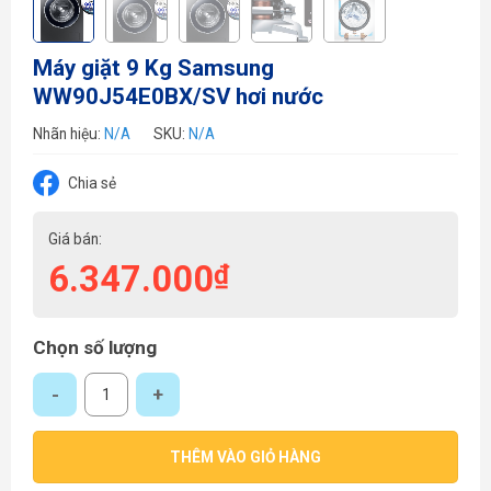
Máy giặt 9 Kg Samsung
WW90J54E0BX/SV hơi nước
Nhãn hiệu:
N/A
SKU:
N/A
Chia sẻ
Giá bán:
6.347.000
₫
Chọn số lượng
Máy giặt 9 Kg Samsung WW90J54E0BX/SV hơi nước số lượng
THÊM VÀO GIỎ HÀNG