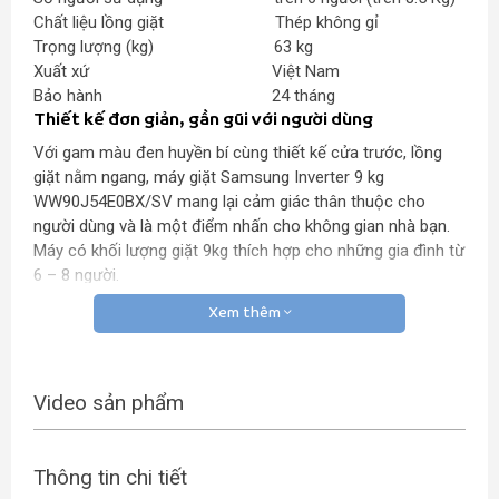
Chất liệu lồng giặt Thép không gỉ
Trọng lượng (kg) 63 kg
Xuất xứ Việt Nam
Bảo hành 24 tháng
Thiết kế đơn giản, gần gũi với người dùng
Với gam màu đen huyền bí cùng thiết kế cửa trước, lồng
giặt nằm ngang, máy giặt Samsung Inverter 9 kg
WW90J54E0BX/SV mang lại cảm giác thân thuộc cho
người dùng và là một điểm nhấn cho không gian nhà bạn.
Máy có khối lượng giặt 9kg thích hợp cho những gia đình từ
6 – 8 người.
Xem thêm
DIGITAL INVERTER
Video sản phẩm
Động cơ bền bỉ, tiết kiệm năng lượng
Công nghệ Digital đạt chuẩn châu Âu, giúp tiết kiệm năng
lượng tối đa, vận hành bền bỉ vượt trội.
Thông tin chi tiết