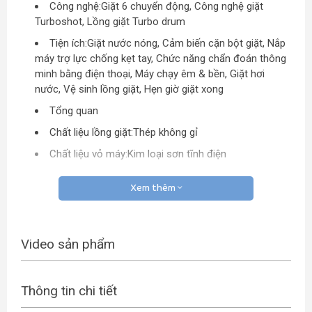
Công nghệ:
Giặt 6 chuyển động, Công nghệ giặt
Turboshot, Lồng giặt Turbo drum
Tiện ích:
Giặt nước nóng, Cảm biến cặn bột giặt, Nắp
máy trợ lực chống kẹt tay, Chức năng chẩn đoán thông
minh bằng điện thoại, Máy chạy êm & bền, Giặt hơi
nước, Vệ sinh lồng giặt, Hẹn giờ giặt xong
Tổng quan
Chất liệu lồng giặt:
Thép không gỉ
Chất liệu vỏ máy:
Kim loại sơn tĩnh điện
Chất liệu nắp máy:
Kính chịu lực
Xem thêm
Bảng điều khiển:
Tiếng Việt nút nhấn có màn hình
hiển thị
Số người sử dụng:
Từ trên 6 người (Trên 8.5 kg)
Video sản phẩm
Kích thước – Khối lượng:
Cao 94.5 cm – Ngang 54
cm – Sâu 56 cm – Nặng 38 kg
Thông tin chi tiết
Nơi sản xuất:
Thái Lan