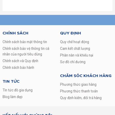
Năm ra mắt:
2019
CHÍNH SÁCH
QUY ĐỊNH
Chính sách bảo mật thông tin
Quy chế hoạt động
Chính sách bảo vệ thông tin cá
Cam kết chất lượng
nhân của người tiêu dùng
Phàn nàn và khiếu nại
Chính sách và Quy định
Sơ đồ chỉ đường
Chính sách bảo hành
CHĂM SÓC KHÁCH HÀNG
TIN TỨC
Phương thức giao hàng
Thiết kế hiện đại, dễ sử dụng
Tin tức đồ gia dụng
Phương thức thanh toán
Máy giặt LG Inverter 11 kg TH2111SSAL có thiết kế cửa
Blog làm đẹp
Quy định kiểm, đổi trả hàng
trên cùng màn hình hiển thị hiện đại, máy có vẻ ngoài cứng
cáp, tạo cảm giác chắc chắn an toàn cho bạn khi sử dụng.
Thiết kế nắp máy làm bằng kính chịu lực trong suốt, giúp