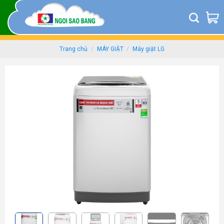
Skip
to
content
Trang chủ
/
MÁY GIẶT
/
Máy giặt LG