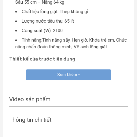
Sâu 55 cm – Nặng 64 kg
Chất liệu lồng giặt: Thép không gỉ
Lượng nước tiêu thụ: 65 lít
Công suất (W): 2100
Tính năng:Tính năng sấy, Hẹn giờ, Khóa trẻ em, Chức
năng chẩn đoán thông minh, Vệ sinh lồng giặt
Thiết kế cửa trước tiện dụng
Máy giặt LG WD-18600 được chế tạo từ chất liệu cao cấp,
giúp chống trầy xước cũng như chống ăn mòn hiệu quả.
Xem thêm
Ngoài ra, thiết kế lồng giặt ngang cửa trước của máy còn
giúp người dùng dễ dàng thao tác và sử dụng. Khối lượng
lên đến 7.5 kg vô cùng tiện dụng cho các hộ gia đình nhỏ
Video sản phẩm
từ 3-4 người.
Thông tin chi tiết