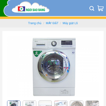
Skip
to
content
Trang chủ
/
MÁY GIẶT
/
Máy giặt LG