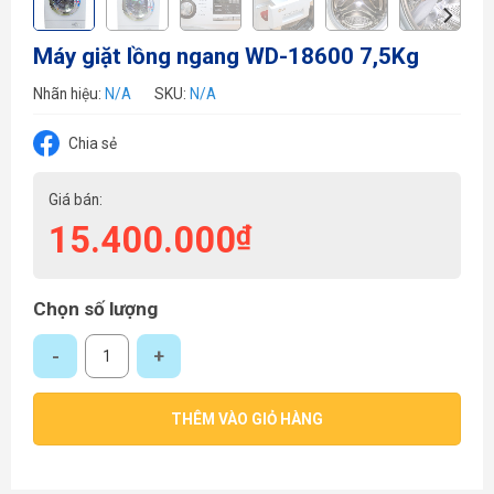
Máy giặt lồng ngang WD-18600 7,5Kg
Nhãn hiệu:
N/A
SKU:
N/A
Chia sẻ
Giá bán:
15.400.000
₫
Chọn số lượng
Máy giặt lồng ngang WD-18600 7,5Kg số lượng
THÊM VÀO GIỎ HÀNG