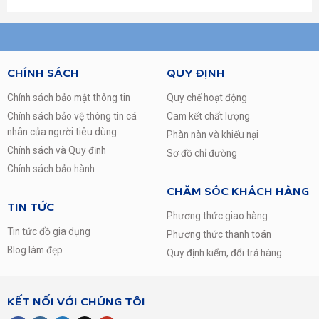
CHÍNH SÁCH
QUY ĐỊNH
Chính sách bảo mật thông tin
Quy chế hoạt động
Chính sách bảo vệ thông tin cá
Cam kết chất lượng
nhân của người tiêu dùng
Phàn nàn và khiếu nại
Chính sách và Quy định
Sơ đồ chỉ đường
Chính sách bảo hành
Công nghệ giặt 6 chuyển động
CHĂM SÓC KHÁCH HÀNG
TIN TỨC
Máy giặt ứng dụng công nghệ giặt 6 Motion mới nhất từ LG
Phương thức giao hàng
mang lại các bước giặt tối ưu, nhẹ nhàng chăm sóc từng
Tin tức đồ gia dụng
Phương thức thanh toán
sợi vải. Công nghệ này hoạt động dựa theo việc mô phỏng
Blog làm đẹp
Quy định kiểm, đổi trả hàng
lại đôi tay người theo các bước giặt như: Chà xát – Quay –
Nhào trộn – Đảo – Nén – Đập.
KẾT NỐI VỚI CHÚNG TÔI