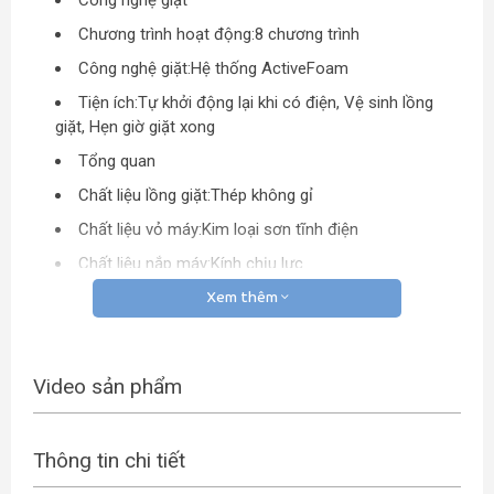
Công nghệ giặt
Chương trình hoạt động:
8 chương trình
Công nghệ giặt:
Hệ thống ActiveFoam
Tiện ích:
Tự khởi động lại khi có điện, Vệ sinh lồng
giặt, Hẹn giờ giặt xong
Tổng quan
Chất liệu lồng giặt:
Thép không gỉ
Chất liệu vỏ máy:
Kim loại sơn tĩnh điện
Chất liệu nắp máy:
Kính chịu lực
Bảng điều khiển:
Tiếng Việt nút nhấn có màn hình
Xem thêm
hiển thị
Số người sử dụng:
Từ trên 6 người (Trên 8.5 kg)
Video sản phẩm
Kích thước – Khối lượng:
Cao 106 cm – Ngang 68 cm
– Sâu 71.5 cm – Nặng 48 kg
Nơi sản xuất:
Thái Lan
Thông tin chi tiết
Năm ra mắt:
2017