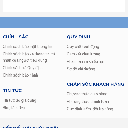
CHÍNH SÁCH
QUY ĐỊNH
Chính sách bảo mật thông tin
Quy chế hoạt động
Chính sách bảo vệ thông tin cá
Cam kết chất lượng
nhân của người tiêu dùng
Phàn nàn và khiếu nại
Chính sách và Quy định
Sơ đồ chỉ đường
Chính sách bảo hành
CHĂM SÓC KHÁCH HÀNG
TIN TỨC
Thiết kế tinh tế, sang trọng
Phương thức giao hàng
Tin tức đồ gia dụng
Máy giặt Panasonic NA-F115A5WRV là một chiếc máy giặt
Phương thức thanh toán
cửa trên mang sắc trắng trẻ trung, tinh tế, hứa hẹn sẽ
Blog làm đẹp
Quy định kiểm, đổi trả hàng
mang đến vẻ đẹp sang trọng cho không gian nội thất của
gia đình bạn.