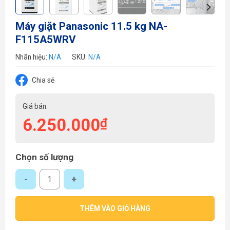
Máy giặt Panasonic 11.5 kg NA-
F115A5WRV
Nhãn hiệu:
N/A
SKU:
N/A
Chia sẻ
Giá bán:
6.250.000
₫
Chọn số lượng
Máy giặt Panasonic 11.5 kg NA-F115A5WRV số lượng
THÊM VÀO GIỎ HÀNG