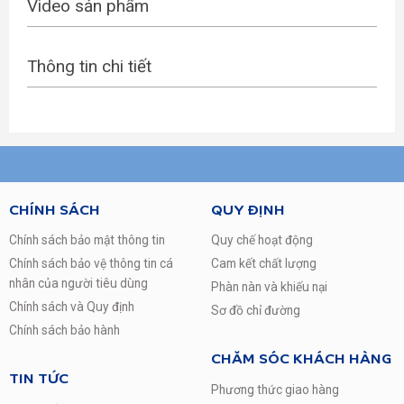
Video sản phẩm
Kích thước – Khối lượng:Dài 101.5 cm – Ngang 59.5
cm – Sâu 65.1 cm – Nặng 36 kg
Nơi sản xuất:Việt Nam
Thông tin chi tiết
Năm sản xuất:2017
MG Giá bán
Từ 4 – 7 triệu
MG Loại
Cửa trên
MG kiểu lồng
Lồng đứng
CHÍNH SÁCH
QUY ĐỊNH
MG Khối lượng giặt
Trên 8,5 Kg (trên 6 người)
Chính sách bảo mật thông tin
Quy chế hoạt động
Chính sách bảo vệ thông tin cá
Cam kết chất lượng
MG tính năng
Máy giặt thông thường
nhân của người tiêu dùng
Phàn nàn và khiếu nại
MG Hãng
Panasonic
Chính sách và Quy định
Sơ đồ chỉ đường
Chính sách bảo hành
MG Tiện ích
Khóa trẻ em, Vắt cực khô
CHĂM SÓC KHÁCH HÀNG
TIN TỨC
Phương thức giao hàng