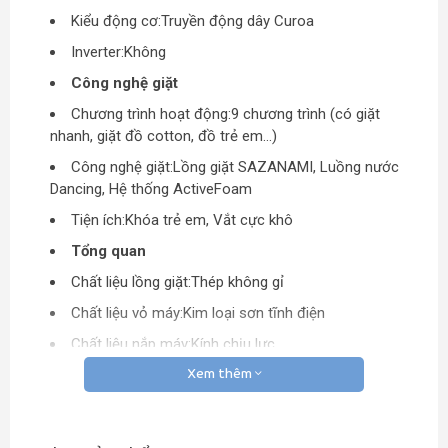
Kiểu động cơ:Truyền động dây Curoa
Inverter:Không
Công nghệ giặt
Chương trình hoạt động:9 chương trình (có giặt
nhanh, giặt đồ cotton, đồ trẻ em…)
Công nghệ giặt:Lồng giặt SAZANAMI, Luồng nước
Dancing, Hệ thống ActiveFoam
Tiện ích:Khóa trẻ em, Vắt cực khô
Tổng quan
Chất liệu lồng giặt:Thép không gỉ
Chất liệu vỏ máy:Kim loại sơn tĩnh điện
Chất liệu nắp máy:Kính chịu lực
Bảng điều khiển:Tiếng Việt nút nhấn có màn hình
Xem thêm
hiển thị
Số người sử dụng:Từ trên 6 người (Trên 8.5 kg)