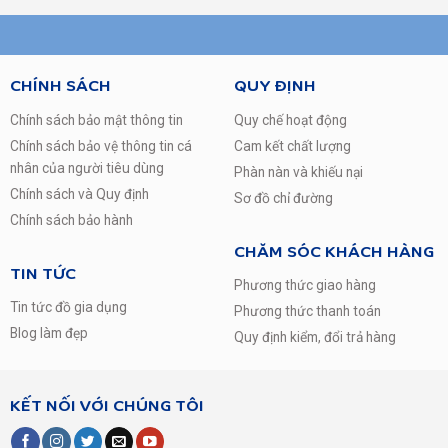
đơn giản, kiểu dáng quen thuộc như những dòng cửa trước
khác mang lại cảm giác thân thuộc cho người dùng. Nhưng
không kém phần hiện đại với thiết kế song ngữ điều khiển
và màn hình led hiển thị. Máy có khối lượng giặt 8kg thích
CHÍNH SÁCH
QUY ĐỊNH
hợp cho những gia đình từ 4 – 5 người.
Chính sách bảo mật thông tin
Quy chế hoạt động
Chính sách bảo vệ thông tin cá
Cam kết chất lượng
nhân của người tiêu dùng
Phàn nàn và khiếu nại
Chính sách và Quy định
Sơ đồ chỉ đường
Chính sách bảo hành
CHĂM SÓC KHÁCH HÀNG
TIN TỨC
Phương thức giao hàng
Tin tức đồ gia dụng
Phương thức thanh toán
Blog làm đẹp
Quy định kiểm, đổi trả hàng
Công nghệ Digital Inverter giúp tiết kiệm điện
năng, tăng tuổi thọ
KẾT NỐI VỚI CHÚNG TÔI
Quên đi nỗi lo về hóa đơn tiền điện tăng mỗi tháng, máy