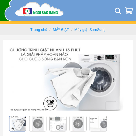
Skip
to
content
Trang chủ
/
MÁY GIẶT
/
Máy giặt SamSung