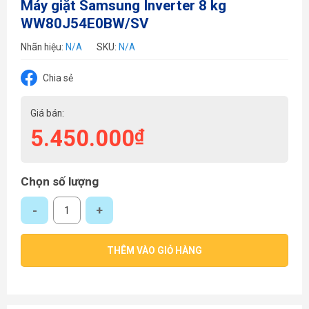
Máy giặt Samsung Inverter 8 kg
WW80J54E0BW/SV
Nhãn hiệu:
N/A
SKU:
N/A
Chia sẻ
Giá bán:
5.450.000
₫
Chọn số lượng
Máy giặt Samsung Inverter 8 kg WW80J54E0BW/SV số lượng
THÊM VÀO GIỎ HÀNG