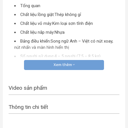
Tổng quan
Chất liệu lồng giặt:
Thép không gỉ
Chất liệu vỏ máy:
Kim loại sơn tĩnh điện
Chất liệu nắp máy:
Nhựa
Bảng điều khiển:
Song ngữ Anh – Việt có nút xoay,
nút nhấn và màn hình hiển thị
Số người sử dụng:
4 – 5 người (7.5 – 8.5 kg)
Kích thước – Khối lượng:
Cao 84.5 cm – Ngang 60
Xem thêm
cm – Sâu 61 cm – Nặng 61 kg
Nơi sản xuất:
Việt Nam
Video sản phẩm
Năm ra mắt:
2018
Hãng:
Samsung.
Thông tin chi tiết
Thiết kế đơn giản, gần gũi với người dùng
Máy giặt Samsung Inverter 8 kg WW80J54E0BW/SV với
thiết kế cửa trước, lồng giặt nằm ngang, gam màu trắng