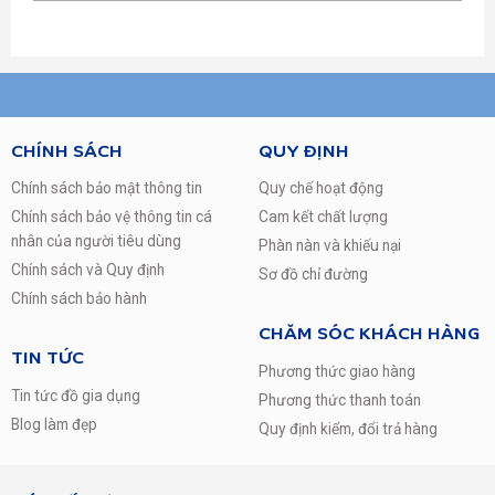
6 motions là sự cải tiến trong chu trình giặt, mô phỏng các
bước giặt tay của con người (đập, vò,…). Các máy giặt
thông thường chỉ thực hiện 1 chuyển động duy nhất trong
suốt cả chu trình giặt, còn máy giặt 6 motion thực hiện 5-6
chuyển động giặt trong 1 chu trình (tùy chương trình giặt).
CHÍNH SÁCH
QUY ĐỊNH
Chính sách bảo mật thông tin
Quy chế hoạt động
ĐỘNG CƠ DẪN ĐỘNG TRỰC TIẾP
Chính sách bảo vệ thông tin cá
Cam kết chất lượng
Động cơ dẫn động trực tiếp bền bỉ & mạnh mẽ hơn.
nhân của người tiêu dùng
Phàn nàn và khiếu nại
– Khác với động cơ thường với chổi than và dây cu-roa,
Chính sách và Quy định
Sơ đồ chỉ đường
động cơ dẫn động trực tiếp của LG được gắn trưc tiếp vào
Chính sách bảo hành
lồng giặt.
– Tiết kiệm điện & nước, tăng độ bền của động cơ và giảm
CHĂM SÓC KHÁCH HÀNG
chi phí bảo trì.
TIN TỨC
Phương thức giao hàng
– Giảm thiểu độ rung và tiếng ồn do ít bộ phận chuyển
Tin tức đồ gia dụng
Phương thức thanh toán
động hơn.
Blog làm đẹp
Quy định kiểm, đổi trả hàng