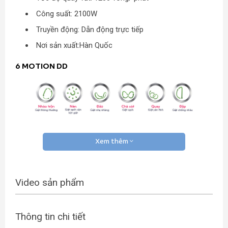
Công suất: 2100W
Truyền động: Dẫn động trực tiếp
Nơi sản xuất:Hàn Quốc
6 MOTION DD
Xem thêm
Động cơ dẫn động trực tiếp & 6 chuyển động giặt mang tới
các bước giặt tối ưu, nhẹ nhàng chăm sóc sợi vải. 6
motionDD vừa giặt hiệu quả, vừa chăm sóc sợi vải bằng
Video sản phẩm
khả năng điều khiển công suất & chuyển động giặt để phù
hợp với từng loại vải. Công nghệ giặt mới nhất của LG cho
phép máy giặt chăm sóc quần áo như đôi tay của bạn với 6
Thông tin chi tiết
bước giặt: Chà xát – Quay – Nhào trộn – Đảo – Nén – Đập.