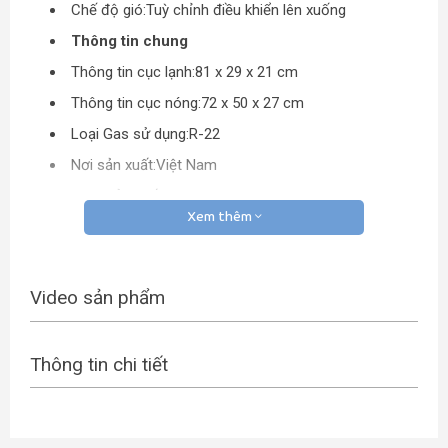
Chế độ gió:Tuỳ chỉnh điều khiển lên xuống
Thông tin chung
Thông tin cục lạnh:81 x 29 x 21 cm
Thông tin cục nóng:72 x 50 x 27 cm
Loại Gas sử dụng:R-22
Nơi sản xuất:Việt Nam
Năm sản xuất:2015
Xem thêm
ĐH Hãng
LG
ĐH Giá
Từ 9 – 12 triệu
Video sản phẩm
ĐH Công
1,5 HP
suất làm
lạnh
Thông tin chi tiết
Có tự điều chỉnh nhiệt độ( Chế độ ngủ đêm), Hẹn
ĐH tiện ích
giờ bật tắt máy, Làm lạnh nhanh tức thì
ĐH Loại máy
2 chiều thường