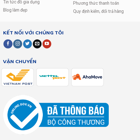
Tin tức đồ gia dụng
Phương thức thanh toán
Blog làm đẹp
Quy định kiểm, đổi trả hàng
KẾT NỐI VỚI CHÚNG TÔI
VẬN CHUYỂN
Quần áo khô nhanh, tiết kiệm điện với công nghệ
sấy thông hơi
Công nghệ này giúp sấy khô quần áo nhanh chóng, tiết
kiệm chi phí điện cho gia đình bạn. Máy sấy thông hơi này
phù hợp cho gia đình có cửa sổ hoặc không gian rộng rãi,
ống thông hơi có thể lắp trước hoặc sau máy tiện lợi.