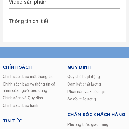
Video sản phẩm
gọn cùng màu trắng sang trọng, không chỉ phù hợp với
không gian nội thất mà nó còn góp phần tiết kiệm không
gian nhà bạn.
Thông tin chi tiết
CHÍNH SÁCH
QUY ĐỊNH
Chính sách bảo mật thông tin
Quy chế hoạt động
Chính sách bảo vệ thông tin cá
Cam kết chất lượng
nhân của người tiêu dùng
Phàn nàn và khiếu nại
Khối lượng sấy 8 kg phù hợp gia đình khoảng 4 – 5
Chính sách và Quy định
Sơ đồ chỉ đường
thành viên
Chính sách bảo hành
Máy sấy Electrolux 8 kg này phù hợp dùng cho gia
CHĂM SÓC KHÁCH HÀNG
đình có 4 – 5 người hoặc để làm khô một lượng ít
TIN TỨC
quần áo mỗi khi cần.
Phương thức giao hàng