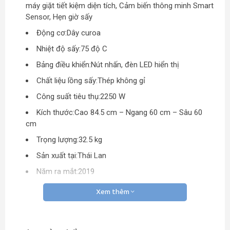
máy giặt tiết kiệm diện tích, Cảm biến thông minh Smart
Sensor, Hẹn giờ sấy
Động cơ:
Dây curoa
Nhiệt độ sấy:
75 độ C
Bảng điều khiển:
Nút nhấn, đèn LED hiển thị
Chất liệu lồng sấy:
Thép không gỉ
Công suất tiêu thụ:
2250 W
Kích thước:
Cao 84.5 cm – Ngang 60 cm – Sâu 60
cm
Trọng lượng:
32.5 kg
Sản xuất tại:
Thái Lan
Năm ra mắt:
2019
Bảo hành:
24 tháng
Xem thêm
Kiểu dáng thanh lịch, nhỏ gọn, tiết kiệm không gian
Máy sấy Electrolux 8 Kg EDV805JQWA có kiểu dáng nhỏ