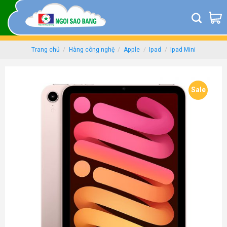
Skip
to
content
Trang chủ
/
Hàng công nghệ
/
Apple
/
Ipad
/
Ipad Mini
Sale