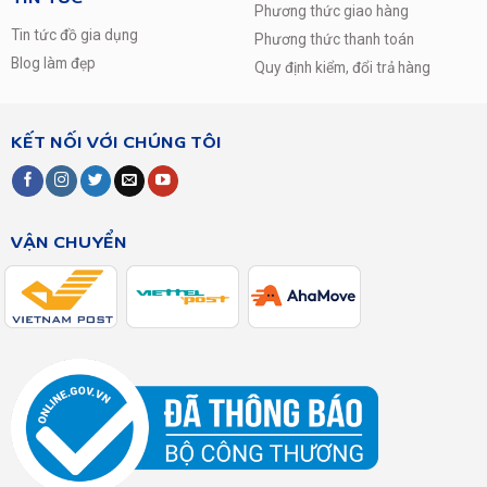
2.Màu sắc mới
Phương thức giao hàng
Tin tức đồ gia dụng
TRÊN IPAD MINI 6 SẼ CÓ TẤT CẢ 4
Phương thức thanh toán
MÀU SẮC CỰC KÌ TRẺ TRUNG VÀ HẤP
Blog làm đẹp
Quy định kiểm, đổi trả hàng
DẪN NGƯỜI DÙNG LÀ: TÍM, HỒNG,
XANH NƯỚC BIỂN VÀ ĐEN. VỚI
NHỮNG MÀU SẮC MỚI NÀY CHẮC
CHẮN IPAD MINI 6 SẼ CỰC KÌ THU
KẾT NỐI VỚI CHÚNG TÔI
HÚT SỨC MUA TỪ NGƯỜI DÙNG.
VẬN CHUYỂN