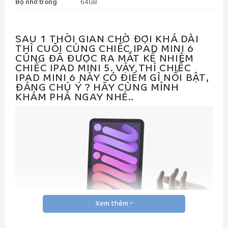
Bộ nhớ trong
64GB
SAU 1 THỜI GIAN CHỜ ĐỢI KHÁ DÀI
THÌ CUỐI CÙNG CHIẾC IPAD MINI 6
CŨNG ĐÃ ĐƯỢC RA MẮT KẾ NHIỆM
CHIẾC IPAD MINI 5. VẬY THÌ CHIẾC
IPAD MINI 6 NÀY CÓ ĐIỂM GÌ NỔI BẬT,
ĐÁNG CHÚ Ý ? HÃY CÙNG MÌNH
KHÁM PHÁ NGAY NHÉ..
Xem thêm