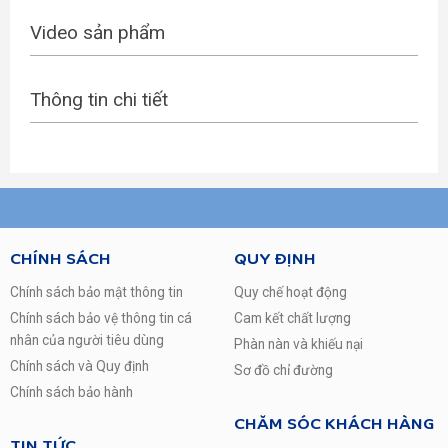
Video sản phẩm
Thông tin chi tiết
1.Thiết kế mới
IPAD MINI 6 SẼ CÓ THIẾT KẾ ĐỘT PHÁ
CHÍNH SÁCH
QUY ĐỊNH
HƠN SO VỚI MINI 5 KHI MÀN HÌNH CÓ
KÍCH THƯỚC VIỀN ĐỀU BẰNG NHAU Ở
Chính sách bảo mật thông tin
Quy chế hoạt động
CẢ 4 CẠNH. KÍCH THƯỚC MÀN HÌNH
Chính sách bảo vệ thông tin cá
Cam kết chất lượng
LÊN TỚI 8.3 INCH VÀ CÓ TOUCH ID
nhân của người tiêu dùng
TÍCH HỢP PHÍM NGUỒN TƯƠNG TỰ
Phàn nàn và khiếu nại
IPAD AIR 4. CÓ THỂ NÓI IPAD MINI 6
Chính sách và Quy định
Sơ đồ chỉ đường
CHÍNH LÀ PHIÊN BẢN THU NHỎ CỦA
Chính sách bảo hành
IPAD AIR 4 VÌ NGOẠI HÌNH CÓ RẤT
NHIỀU ĐIỂM TƯƠNG ĐỒNG.
CHĂM SÓC KHÁCH HÀNG
TIN TỨC