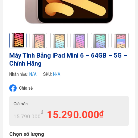
Máy Tính Bảng iPad Mini 6 – 64GB – 5G –
Chính Hãng
Nhãn hiệu:
N/A
SKU:
N/A
Chia sẻ
Giá bán:
15.290.000
₫
₫
15.790.000
Chọn số lượng