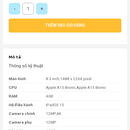
Máy Tính Bảng iPad Mini 6 – 64GB – 5G – Chính Hãng số lượng
THÊM VÀO GIỎ HÀNG
Mô tả
Thông số kỹ thuật
Màn hình
8.3 inch,1488 x 2266 pixel
CPU
Apple A15 Bionic,Apple A15 Bionic
RAM
4GB
Hệ điều hành
iPadOS 15
Camera chính
12MP,4K
Camera phụ
12MP