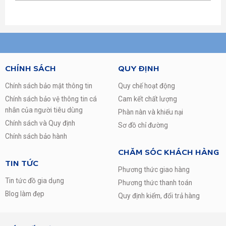
vời với 4K HDR tốt nhất , dải đèn LED tập trung đầy đủ
chính xác nhất, cho thấy các chi tiết ẩn trong cả những
cảnh tối nhất.
CHÍNH SÁCH
QUY ĐỊNH
Chính sách bảo mật thông tin
Quy chế hoạt động
Chính sách bảo vệ thông tin cá
Cam kết chất lượng
nhân của người tiêu dùng
Phàn nàn và khiếu nại
Chính sách và Quy định
Sơ đồ chỉ đường
Chính sách bảo hành
CHĂM SÓC KHÁCH HÀNG
TIN TỨC
Phương thức giao hàng
Tin tức đồ gia dụng
Phương thức thanh toán
Blog làm đẹp
Quy định kiểm, đổi trả hàng
Chính xác làm cho hoàn hảo