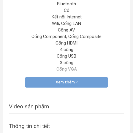
Bluetooth
Có
Kết nối Internet
Wifi, Cổng LAN
Cổng AV
Cổng Component, Cổng Composite
Cổng HDMI
4 cổng
Cổng USB
3 cổng
Cổng VGA
Không
Cổng xuất âm thanh
Xem thêm
Cổng Optical (Digital Audio Out)
Thông tin: QLED Tivi Samsung 65Q90 2019, 65
inch, 4K HDR, Smart TV
Video sản phẩm
Hé lộ chi tiết ẩn
Đỉnh cao của TV 4K
Thông tin chi tiết
Màu sắc tràn đầy sức sống với những sắc thái mới tuyệt