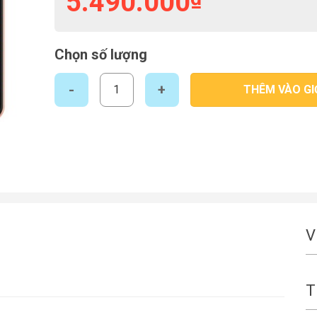
5.490.000
Chọn số lượng
Samsung Galaxy A23 LTE (4/128) số lượng
THÊM VÀO GI
V
T