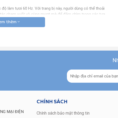
 độ làm tươi 60 Hz. Với trang bị này, người dùng có thể thoải
ao tác chạm vuốt vô cùng mượt mà để đắm chìm trong các tựa
em thêm
ờ bộ vi xử lý chất lượng 8 nhân xung nhịp cao hơn lên đến
rữ ROM tùy chọn tương ứng 64/128 GB đáp ứng tối đa nhu
Nh
Android 12, giao diện người dùng One UI 4.1 và dễ dàng nâng
àng sử dụng. Kết nối Bluetooth cùng đầy đủ các cổng kết nối
h chất lượng cao
CHÍNH SÁCH
laxy A23 hệ thống 4 camera sau với cảm biến chính có độ
NG MẠI ĐIỆN
Camera macro và cảm biến đo độ sâu cùng độ phân giải 2 MP,
Chính sách bảo mật thông tin