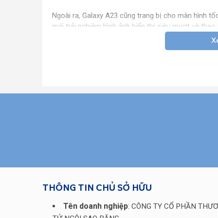
Ngoài ra, Galaxy A23 cũng trang bị cho màn hình tốc
mái trải nghiệm hình ảnh hiển thị siêu mượt và th
game hấp dẫn.
X
Hiệu năng ấn tượng mạnh mẽ
Samsung Galaxy A23 mang đến sức mạnh vượt trội nh
2.4GHz. RAM dung lượng 8GB và bộ nhớ trong lưu t
cầu sử dụng của người dùng.
Samsung Galaxy A23 được cài đặt sẵn hệ điều hành 
cấp. Từ đó mang đến cho người dùng giao diện dễ d
mang lại sự tiện lợi nhất.
Cụm 4 camera siêu chất cho hình ản
THÔNG TIN CHỦ SỞ HỮU
Về khả năng chụp ảnh, Samsung sẽ tích hợp cho Ga
Tên doanh nghiệp
:
CÔNG TY CỔ PHẦN THƯƠ
phân giải 50MP cùng ống kính góc siêu rộng 5 MP. 