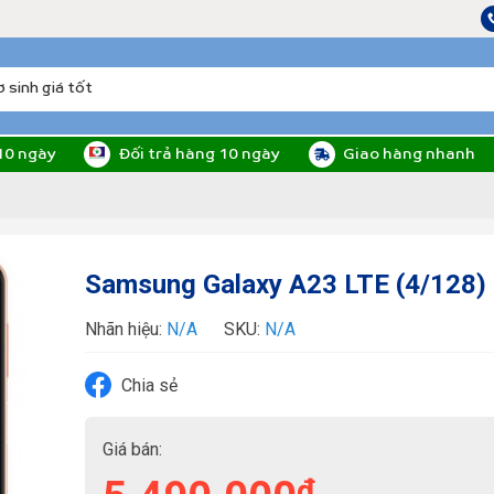
10 ngày
Đối trả hàng 10 ngày
Giao hàng nhanh
Samsung Galaxy A23 LTE (4/128)
Nhãn hiệu:
N/A
SKU:
N/A
Chia sẻ
Giá bán:
₫