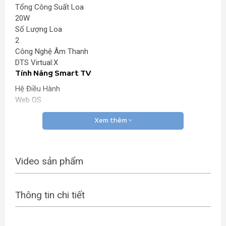
Tổng Công Suất Loa
20W
Số Lượng Loa
2
Công Nghệ Âm Thanh
DTS Virtual:X
Tính Năng Smart TV
Hệ Điều Hành
Web OS
Trình Duyệt Web
Có
Xem thêm
Screen Mirroring
Có
Kết nối bàn phím, chuột
Video sản phẩm
Có
Tiện Ích
USB Play
Thông tin chi tiết
Có
Ngôn Ngữ Hiển Thị
Đa Ngôn Ngữ