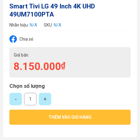
Smart Tivi LG 49 Inch 4K UHD
49UM7100PTA
Nhãn hiệu:
N/A
SKU:
N/A
Chia sẻ
Giá bán:
8.150.000
₫
Chọn số lượng
Smart Tivi LG 49 Inch 4K UHD 49UM7100PTA số lượng
THÊM VÀO GIỎ HÀNG