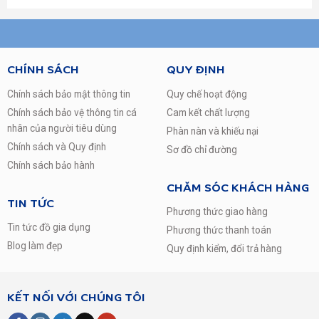
Tivi kỹ thuật số (DVB-T2)
Có (cần ăng-ten)
Tiện Ích Khác
Tìm kiếm bằng giọng nói
CHÍNH SÁCH
QUY ĐỊNH
Cổng Kết Nối
Chính sách bảo mật thông tin
Quy chế hoạt động
HDMI
Chính sách bảo vệ thông tin cá
Cam kết chất lượng
Có x3
nhân của người tiêu dùng
USB
Phàn nàn và khiếu nại
Có
Chính sách và Quy định
Sơ đồ chỉ đường
LAN
Chính sách bảo hành
Có
CHĂM SÓC KHÁCH HÀNG
Kết Nối Wifi
TIN TỨC
Có
Phương thức giao hàng
Cổng Khác
Tin tức đồ gia dụng
Phương thức thanh toán
Cổng Optical (Digital Audio Out)
Blog làm đẹp
Quy định kiểm, đổi trả hàng
Thông Số Chung
Kích Thước (Có chân đế)
Ngang 110.8 cm – Cao 70.5cm – Dày 23.5 cm
KẾT NỐI VỚI CHÚNG TÔI
Kích Thước (Không chân đế)