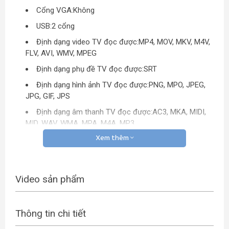
Cổng VGA:Không
USB:2 cổng
Định dạng video TV đọc được:MP4, MOV, MKV, M4V,
FLV, AVI, WMV, MPEG
Định dạng phụ đề TV đọc được:SRT
Định dạng hình ảnh TV đọc được:PNG, MPO, JPEG,
JPG, GIF, JPS
Định dạng âm thanh TV đọc được:AC3, MKA, MIDI,
MID, WAV, WMA, MPA, M4A, MP3
Tích hợp đầu thu kỹ thuật số:DVB-T2
Xem thêm
Thông tin Smart Tivi/ Internet Tivi
Hệ điều hành, giao diện:Tizen OS
Video sản phẩm
Các ứng dụng sẵn có:Trình duyệt web, YouTube,
Netflix, Flix TV, FPT Play, Film+
Thông tin chi tiết
Các ứng dụng phổ biến có thể tải thêm:Zing TV,
Clip.vn, Nhạc của tui, Nhạc số, HDViet