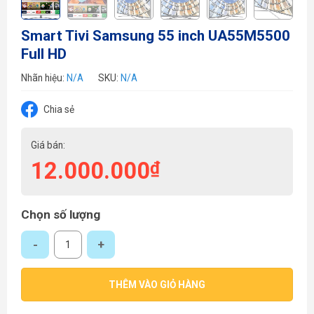
Smart Tivi Samsung 55 inch UA55M5500
Full HD
Nhãn hiệu:
N/A
SKU:
N/A
Chia sẻ
Giá bán:
12.000.000
₫
Chọn số lượng
Smart Tivi Samsung 55 inch UA55M5500 Full HD số lượng
THÊM VÀO GIỎ HÀNG