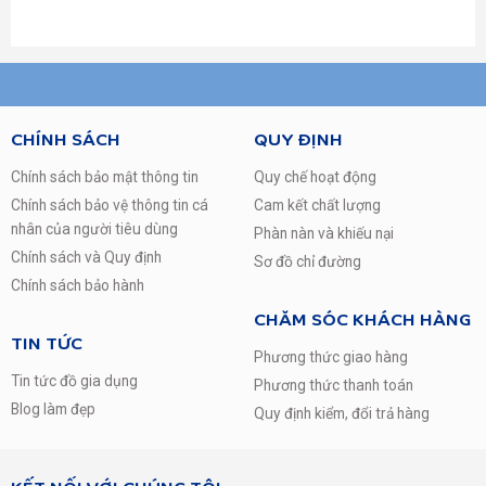
Remote thông minh:Có remote thông minh (đi kèm
TV)
Điều khiển tivi bằng điện thoại:Bằng ứng dụng
Samsung Smart View
Kết nối không dây với điện thoại, máy tính
CHÍNH SÁCH
QUY ĐỊNH
bảng:Chiếu màn hình Screen Mirroring
Chính sách bảo mật thông tin
Quy chế hoạt động
Kết nối Bàn phím, chuột:Không
Chính sách bảo vệ thông tin cá
Cam kết chất lượng
nhân của người tiêu dùng
Công nghệ hình ảnh, âm thanh
Phàn nàn và khiếu nại
Chính sách và Quy định
Sơ đồ chỉ đường
Công nghệ xử lý hình ảnh:Micro Dimming, PurColor
Chính sách bảo hành
Tivi 3D:Không
CHĂM SÓC KHÁCH HÀNG
Công nghệ âm thanh:DTS Premium, Dolby Digital
TIN TỨC
Phương thức giao hàng
Tổng công suất loa:10 W
Tin tức đồ gia dụng
Phương thức thanh toán
Thông tin chung
Blog làm đẹp
Quy định kiểm, đổi trả hàng
Công suất:115 W
Kích thước có chân, đặt bàn:Ngang 124.16 cm – Cao