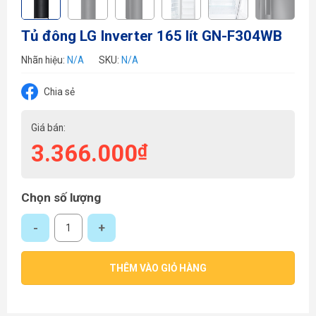
Tủ đông LG Inverter 165 lít GN-F304WB
Nhãn hiệu:
N/A
SKU:
N/A
Chia sẻ
Giá bán:
3.366.000
₫
Chọn số lượng
Tủ đông LG Inverter 165 lít GN-F304WB số lượng
THÊM VÀO GIỎ HÀNG