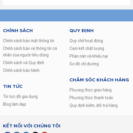
Dòng sản phẩm:
2020
Hãng:
LG
Tủ lạnh LG Inverter 165 lít
GN-F304WB
CHÍNH SÁCH
QUY ĐỊNH
LG là thương hiệu điện tử nổi tiếng toàn cầu bởi chất lượng
Chính sách bảo mật thông tin
Quy chế hoạt động
và độ bền bỉ mà nó mang lại cho người tiêu dùng. Đặc biệt,
Chính sách bảo vệ thông tin cá
Cam kết chất lượng
LG luôn đi đầu trong những dòng sản phẩm điện lạnh như
nhân của người tiêu dùng
Phàn nàn và khiếu nại
tủ lạnh, máy lạnh,… Vì thế điện máy Đất Việt luôn tự tin khi
Chính sách và Quy định
giới thiệu đến các bạn sản phẩm GN-F304WB – dòng tủ
Sơ đồ chỉ đường
lạnh Inverter cao cấp với nhiều tính năng vượt trội đảm bảo
Chính sách bảo hành
sẽ không làm bạn thất vọng!
CHĂM SÓC KHÁCH HÀNG
TIN TỨC
Phương thức giao hàng
Tin tức đồ gia dụng
Phương thức thanh toán
Thiết kế hiện đại, sang trọng
Blog làm đẹp
Quy định kiểm, đổi trả hàng
Tủ lạnh được thiết kế sang trọng với màu thép không gỉ,
thon gọn và vô cùng tinh tế giúp bạn tiết kiệm được không
gian đặt nhưng vẫn không mất đi sự hiện đại cho không
KẾT NỐI VỚI CHÚNG TÔI
gian nhà bạn.