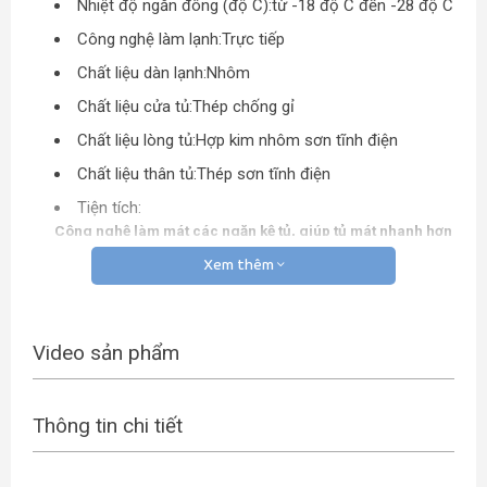
Nhiệt độ ngăn đông (độ C):
từ -18 độ C đến -28 độ C
Công nghệ làm lạnh:
Trực tiếp
Chất liệu dàn lạnh:
Nhôm
Chất liệu cửa tủ:
Thép chống gỉ
Chất liệu lòng tủ:
Hợp kim nhôm sơn tĩnh điện
Chất liệu thân tủ:
Thép sơn tĩnh điện
Tiện tích:
Công nghệ làm mát các ngăn kệ tủ, giúp tủ mát nhanh hơn
Nút điều khiển nhiệt độ bên ngoài tủ
Xem thêm
Tủ có sức chứa 6 kệ và 1 hộc tủ giúp tiện lợi bảo quản thực
phẩm
Thông tin chung
Video sản phẩm
Kích thước, trọng lượng:
Dài 53 cm x Rộng 60 cm x
Cao 130 cm – Nặng 34 kg
Thông tin chi tiết
Loại Gas:
R600a
Sản xuất tại:
Indonesia