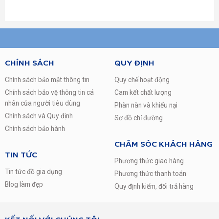
CHÍNH SÁCH
QUY ĐỊNH
Chính sách bảo mật thông tin
Quy chế hoạt động
Kiểu dáng nhỏ gọn, thiết kế sang trọng
Chính sách bảo vệ thông tin cá
Cam kết chất lượng
Tủ lạnh Samsung Inverter 236 lít RT22M4033S8/SV với kiểu
nhân của người tiêu dùng
Phàn nàn và khiếu nại
dáng nhỏ gọn tiện lợi nên sẽ dễ dàng cho bạn khi sắp xếp
Chính sách và Quy định
vị trí đặt tủ. Tủ lạnh 2 cửa này có thiết kế ngăn đá trên khá
Sơ đồ chỉ đường
là quen thuộc với thị trường Việt Nam, kèm theo đó là màu
Chính sách bảo hành
xám bạc trên thân tủ sẽ rất phù hợp nhiều kiểu không gian
CHĂM SÓC KHÁCH HÀNG
nội thất.
TIN TỨC
Phương thức giao hàng
Tin tức đồ gia dụng
Phương thức thanh toán
Blog làm đẹp
Quy định kiểm, đổi trả hàng