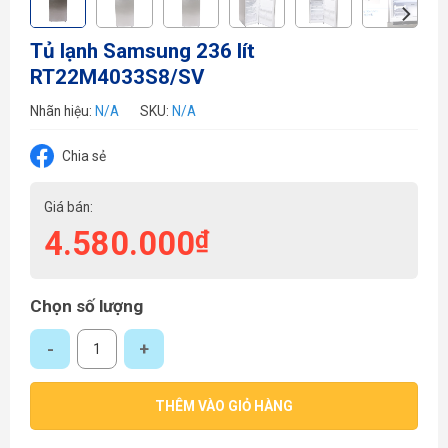
Tủ lạnh Samsung 236 lít
RT22M4033S8/SV
Nhãn hiệu:
N/A
SKU:
N/A
Chia sẻ
Giá bán:
4.580.000
₫
Chọn số lượng
Tủ lạnh Samsung 236 lít RT22M4033S8/SV số lượng
THÊM VÀO GIỎ HÀNG