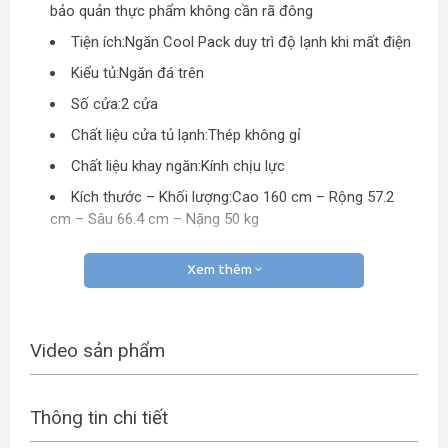
bảo quản thực phẩm không cần rã đông
Tiện ích:Ngăn Cool Pack duy trì độ lạnh khi mất điện
Kiểu tủ:Ngăn đá trên
Số cửa:2 cửa
Chất liệu cửa tủ lạnh:Thép không gỉ
Chất liệu khay ngăn:Kính chịu lực
Kích thước – Khối lượng:Cao 160 cm – Rộng 57.2
cm – Sâu 66.4 cm – Nặng 50 kg
Đèn chiếu sáng:Đèn LED
Xem thêm
Nơi sản xuất:Việt Nam
Video sản phẩm
Thông tin chi tiết