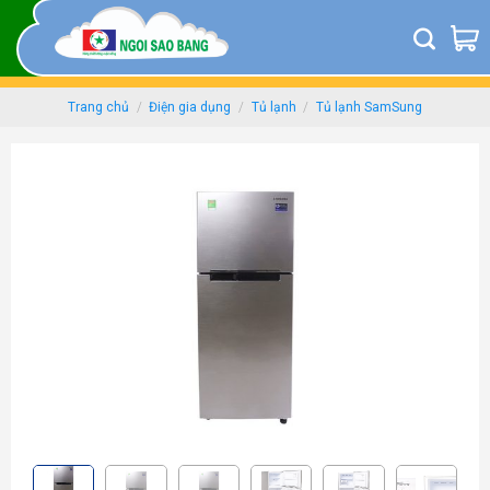
Skip
to
content
Trang chủ
/
Điện gia dụng
/
Tủ lạnh
/
Tủ lạnh SamSung