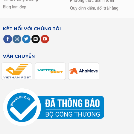
Phương thức thanh toán
Blog làm đẹp
Quy định kiểm, đổi trả hàng
KẾT NỐI VỚI CHÚNG TÔI
VẬN CHUYỂN
* Dựa trên kiểm tra hiệu năng Intertek đối với
RB30N4180B1 ở chế độ cài đặt mặc định. Kết quả có thể
khác nhau tùy thuộc vào hoàn cảnh sử dụng thực phẩm,
độ tươi của thực phẩm trước khi lưu trữ.
Tiết Kiệm Điện Năng, Hoạt Động Bền Bỉ
Công Nghệ Digital Inverter
Máy nén biến tần kỹ thuật số Digital Inverter vận hành tự
động điều chỉnh 5 cấp độ theo nhu cầu làm lạnh. Tiết kiệm
điện năng, giảm thiểu tiếng ồn và giảm hao mòn động cơ