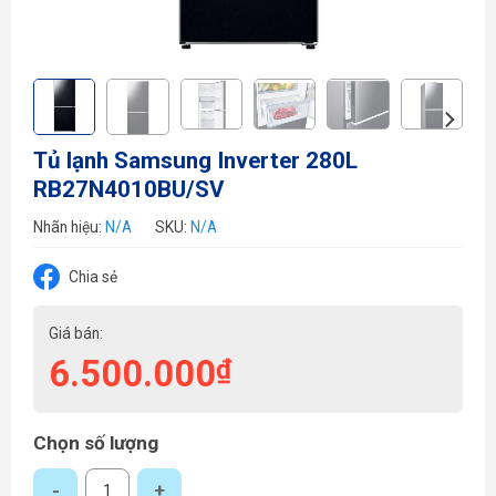
Tủ lạnh Samsung Inverter 280L
RB27N4010BU/SV
Nhãn hiệu:
N/A
SKU:
N/A
Chia sẻ
Giá bán:
6.500.000
₫
Chọn số lượng
Tủ lạnh Samsung Inverter 280L RB27N4010BU/SV số lượng