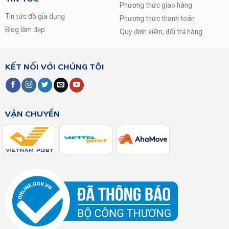
Phương thức giao hàng
Tin tức đồ gia dụng
Phương thức thanh toán
Blog làm đẹp
Quy định kiểm, đổi trả hàng
KẾT NỐI VỚI CHÚNG TÔI
VẬN CHUYỂN
Tủ lạnh Side by Side Inverter LG GR-B247JDS 687 Lít với kiểu dáng
tuyệt vời
2. Hệ thống làm lạnh nhiều tầng, đa chiều
Luồng khí lạnh hoạt động liên tục trong tủ, tác động đến
thực phẩm từ các hướng khác nhau giúp thực phẩm được
làm lạnh sâu và nhanh chóng. Bạn sẽ luôn có những bữa
cơm ngon vì thực phẩm tươi, giàu dinh dưỡng với các
dòng
Tủ
lạnh
LG
tiên tiến và hiện đại.