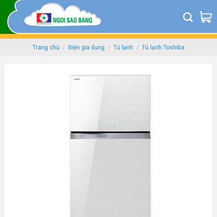
Skip
to
content
Trang chủ
/
Điện gia dụng
/
Tủ lạnh
/
Tủ lạnh Toshiba