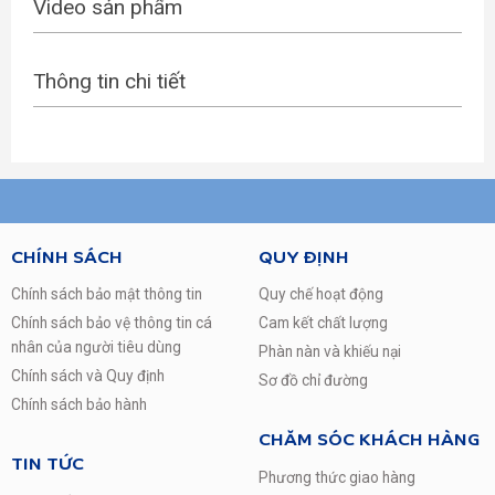
Nơi sản xuất: Thái Lan
Video sản phẩm
Năm ra mắt: 2014
Thông tin chi tiết
TL Dung tích
Trên 450 lít
TL tiết kiệm
Tủ lạnh Inverter
điện
bảng điều khiển bên ngoài, Làm đá nhanh, Làm đá
TL Tiện ích
tự động
TL Kiểu tủ
Ngăn đá trên
CHÍNH SÁCH
QUY ĐỊNH
TL Giá bán
Trên 10 – 20 triệu
Chính sách bảo mật thông tin
Quy chế hoạt động
Chính sách bảo vệ thông tin cá
Cam kết chất lượng
TL Hãng
Toshiba
nhân của người tiêu dùng
Phàn nàn và khiếu nại
Chính sách và Quy định
Sơ đồ chỉ đường
Chính sách bảo hành
CHĂM SÓC KHÁCH HÀNG
TIN TỨC
Phương thức giao hàng