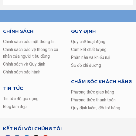
Kính chịu lực
Ngăn đựng chai lọ
Có
Thống số kĩ thuật
CHÍNH SÁCH
QUY ĐỊNH
Công suất tiêu thụ
0.92 kw
Chính sách bảo mật thông tin
Quy chế hoạt động
Chất liệu cửa tủ lạnh
Chính sách bảo vệ thông tin cá
Cam kết chất lượng
Cửa thép xám chống vân tay
nhân của người tiêu dùng
Phàn nàn và khiếu nại
Dòng điện
Chính sách và Quy định
Sơ đồ chỉ đường
220V/50Hz/1.5A
Chính sách bảo hành
Trọng lượng
58 Kg
CHĂM SÓC KHÁCH HÀNG
Loại Gas làm lạnh
TIN TỨC
Phương thức giao hàng
R600a
Tin tức đồ gia dụng
Phương thức thanh toán
Kích thước
Blog làm đẹp
Quy định kiểm, đổi trả hàng
595 x 695 x 1620 mm
Xuất Xứ & Bảo Hành
Hãng sản xuất
KẾT NỐI VỚI CHÚNG TÔI
Toshiba (Thương Hiệu: Nhật Bản)