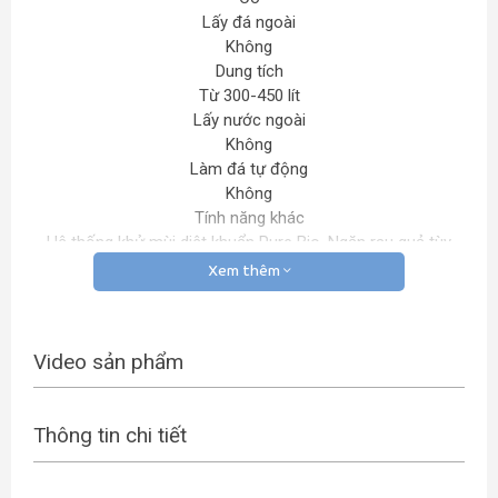
Lấy đá ngoài
Không
Dung tích
Từ 300-450 lít
Lấy nước ngoài
Không
Làm đá tự động
Không
Tính năng khác
Hệ thống khử mùi diệt khuẩn Pure Bio, Ngăn rau quả tùy
chỉnh độ ẩm, Bảng điều khiển tinh tế, Khóa trẻ em,Đèn LED
Xem thêm
đa hướng, Hộp làm đá chống tràn
Ngăn chứa
Ngăn đá (ngăn đông)
Video sản phẩm
84 lít
Ngăn rau quả
228 lít
Thông tin chi tiết
Khay đá
Có
Chất liệu khay ngăn