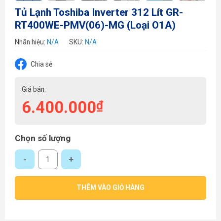
Tủ Lạnh Toshiba Inverter 312 Lít GR-
RT400WE-PMV(06)-MG (Loại O1A)
Nhãn hiệu:
N/A
SKU:
N/A
Chia sẻ
Giá bán:
6.400.000
₫
Chọn số lượng
Tủ Lạnh Toshiba Inverter 312 Lít GR-RT400WE-PMV(06)-MG (Loại O1A)
THÊM VÀO GIỎ HÀNG