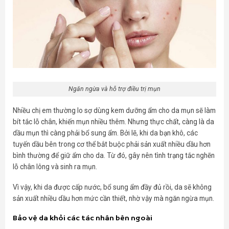
Ngăn ngừa và hỗ trợ điều trị mụn
Nhiều chị em thường lo sợ dùng kem dưỡng ẩm cho da mụn sẽ làm
bít tắc lỗ chân, khiến mụn nhiều thêm. Nhưng thực chất, càng là da
dầu mụn thì càng phải bổ sung ẩm. Bởi lẽ, khi da bạn khô, các
tuyến dầu bên trong cơ thể bắt buộc phải sản xuất nhiều dầu hơn
bình thường để giữ ẩm cho da. Từ đó, gây nên tình trạng tắc nghẽn
lỗ chân lông và sinh ra mụn.
Vì vậy, khi da được cấp nước, bổ sung ẩm đầy đủ rồi, da sẽ không
sản xuất nhiều dầu hơn mức cần thiết, nhờ vậy mà ngăn ngừa mụn.
Bảo vệ da khỏi các tác nhân bên ngoài