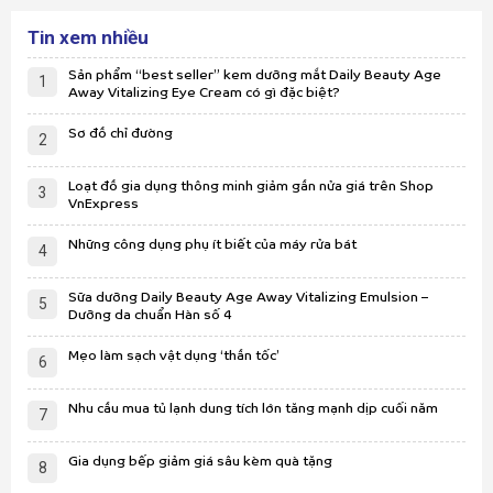
Tin xem nhiều
Sản phẩm “best seller” kem dưỡng mắt Daily Beauty Age
1
Away Vitalizing Eye Cream có gì đặc biệt?
Sơ đồ chỉ đường
2
Loạt đồ gia dụng thông minh giảm gần nửa giá trên Shop
3
VnExpress
Những công dụng phụ ít biết của máy rửa bát
4
Sữa dưỡng Daily Beauty Age Away Vitalizing Emulsion –
5
Dưỡng da chuẩn Hàn số 4
Mẹo làm sạch vật dụng ‘thần tốc’
6
Nhu cầu mua tủ lạnh dung tích lớn tăng mạnh dịp cuối năm
7
Gia dụng bếp giảm giá sâu kèm quà tặng
8