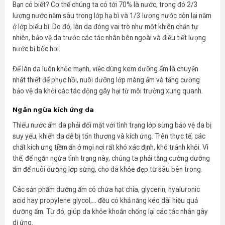
Bạn có biết? Cơ thể chúng ta có tới 70% là nước, trong đó 2/3
lượng nước nằm sâu trong lớp hạ bì và 1/3 lượng nước còn lại nằm
ở lớp biểu bì. Do đó, làn da đóng vai trò như một khiên chắn tự
nhiên, bảo vệ da trước các tác nhân bên ngoài và điều tiết lượng
nước bị bốc hơi.
Để làn da luôn khỏe mạnh, việc dùng kem dưỡng ẩm là chuyện
nhất thiết để phục hồi, nuôi dưỡng lớp màng ẩm và tăng cường
bảo vệ da khỏi các tác động gây hại từ môi trường xung quanh.
Ngăn ngừa kích ứng da
Thiếu nước ẩm da phải đối mặt với tình trạng lớp sừng bảo vệ da bị
suy yếu, khiến da dễ bị tổn thương và kích ứng. Trên thực tế, các
chất kích ứng tiềm ẩn ở mọi nơi rất khó xác định, khó tránh khỏi. Vì
thế, để ngăn ngừa tình trạng này, chúng ta phải tăng cường dưỡng
ẩm để nuôi dưỡng lớp sừng, cho da khỏe đẹp từ sâu bên trong.
Các sản phẩm dưỡng ẩm có chứa hạt chia, glycerin, hyaluronic
acid hay propylene glycol,… đều có khả năng kéo dài hiệu quả
dưỡng ẩm. Từ đó, giúp da khỏe khoắn chống lại các tác nhân gây
dị ứng.