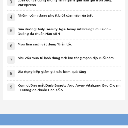
Loạt đồ gia dụng thông minh giảm gần nửa giá trên Shop
3
VnExpress
Những công dụng phụ ít biết của máy rửa bát
4
Sữa dưỡng Daily Beauty Age Away Vitalizing Emulsion –
5
Dưỡng da chuẩn Hàn số 4
Mẹo làm sạch vật dụng ‘thần tốc’
6
Nhu cầu mua tủ lạnh dung tích lớn tăng mạnh dịp cuối năm
7
Gia dụng bếp giảm giá sâu kèm quà tặng
8
Kem dưỡng mắt Daily Beauty Age Away Vitalizing Eye Cream
9
– Dưỡng da chuẩn Hàn số 6