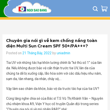
Skip
to
content
Chuyên gia nói gì về kem chống nắng toàn
diện Multi Sun Cream SPF 50+/PA+++?
Posted on
21 Tháng Bảy, 2022
by
uniadmin
Tia UV với những tác hại khôn lường chính là “kẻ thù số 1” của làn
da. Nếu không được bảo vệ cẩn thận trước tia UV, làn da của
chúng ta dễ bị xuống cấp, lão hóa sớm với các dấu hiệu như nám,
sạm da, tàn nhang, da nhăn, chảy xệ,…
Vậy làm sao chăm da khỏe, bảo vệ da trước tác hại của tia UV?
Cùng lắng nghe chia sẻ của Bác sĩ T.S Vũ Thị Khánh Vân – Nguyên
chủ nhiệm khoa A9, Viện Y học cổ truyền Quân đội trong series
“Chuyên gia nói gì về mỹ phẩm R&B?” nhé: