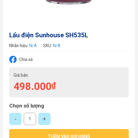
Lẩu điện Sunhouse SH535L
Nhãn hiệu:
N/A
SKU:
N/A
Chia sẻ
Giá bán:
498.000
₫
Chọn số lượng
Lẩu điện Sunhouse SH535L số lượng
THÊM VÀO GIỎ HÀNG