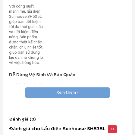
Với công suất
mạnh mẽ, lẩu điện
Sunhouse SH535L
giúp bạn tiết kiệm
tối đa thời gian nấu
và tiết kiệm điện
năng. Sản phẩm
được thiết kế chắc
chắn, chịu nhiệt tốt,
giúp bạn sử dụng
lâu dài mà không lo
về việc hỏng hóc.
Dễ Dàng Vệ Sinh Và Bảo Quản
Với bộ phận nắp lẩu
tháo rời dễ dàng, lẩu
Xem thêm
điện Sunhouse
SH535L giúp bạn vệ
sinh sản phẩm sau
mỗi lần sử dụng
một cách nhanh
Đánh giá (0)
chóng và tiện lợi.
Việc bảo quản sản
Đánh giá cho Lẩu điện Sunhouse SH535L
0
phẩm cũng trở nên