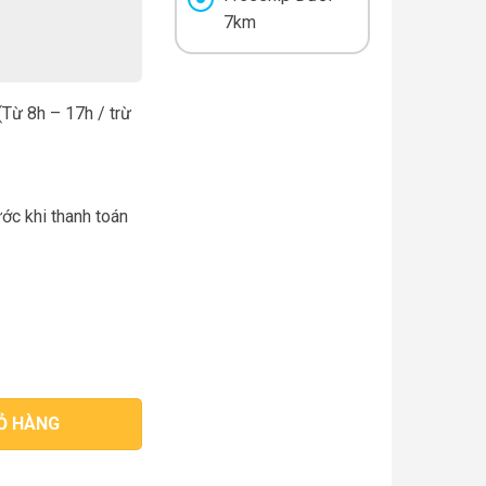
7km
Từ 8h – 17h / trừ
ước khi thanh toán
ợng
Ỏ HÀNG