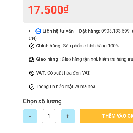
17.500
₫
Liên hệ tư vấn – Đặt hàng:
0903.133.699 (
CN)
Chính hãng:
Sản phẩm chính hãng 100%
Giao hàng :
Giao hàng tận nơi, kiểm tra hàng tr
VAT:
Có xuất hóa đơn VAT.
Thông tin bảo mật và mã hoá
Chọn số lượng
Bánh Cracker và sô cô la Popi Phú Cường 160gr số lư
THÊM VÀO GI