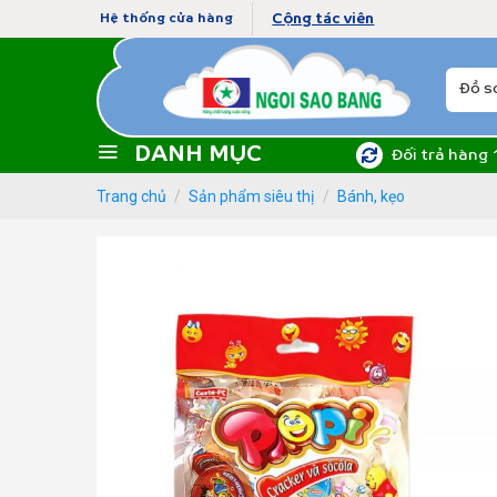
Skip
Cộng tác viên
Hệ thống cửa hàng
to
content
Tìm
kiếm:
DANH MỤC
Đối trả hàng 
Trang chủ
/
Sản phẩm siêu thị
/
Bánh, kẹo