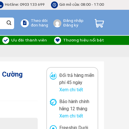
Hotline: 0903 133 699
Giờ mở cửa: 08:00 - 17:00
Theo dõi
Đăng nhập
đơn hàng
Đăng ký
Ưu đãi thành viên
Thương hiệu nổi bật
ú Cường
Đổi trả hàng miễn
phí 45 ngày
Xem chi tiết
Bảo hành chính
hãng 12 tháng
Xem chi tiết
Freeship Dưới