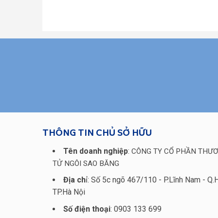
THÔNG TIN CHỦ SỞ HỮU
Tên doanh nghiệp
:
CÔNG TY CỔ PHẦN THƯƠ
TỬ NGÔI SAO BĂNG
Địa ch
ỉ: Số 5c ngõ 467/110 - P.Lĩnh Nam - Q.
TP.Hà Nội
Số điện thoại
: 0903 133 699