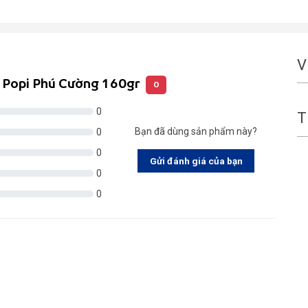
V
a Popi Phú Cường 160gr
0
0
T
Bạn đã dùng sản phẩm này?
0
0
Gửi đánh giá của bạn
0
0