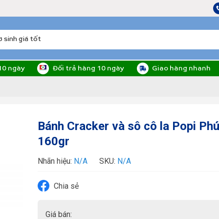
10 ngày
Đối trả hàng 10 ngày
Giao hàng nhanh
Bánh Cracker và sô cô la Popi Ph
160gr
Nhãn hiệu:
N/A
SKU:
N/A
Chia sẻ
Giá bán: