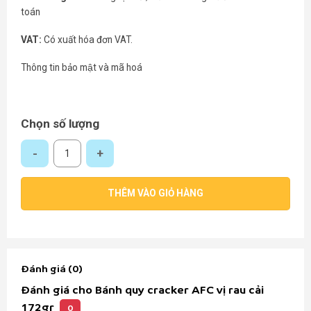
toán
VAT:
Có xuất hóa đơn VAT.
Thông tin bảo mật và mã hoá
Chọn số lượng
Bánh quy cracker AFC vị rau cải 172gr số lượng
THÊM VÀO GIỎ HÀNG
Đánh giá (0)
Đánh giá cho Bánh quy cracker AFC vị rau cải
172gr
0