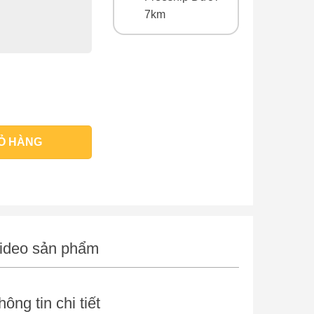
7km
ợng
Ỏ HÀNG
ideo sản phẩm
hông tin chi tiết