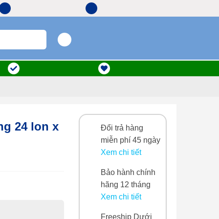
Hotline: 0903 133 699
Giờ mở cửa: 08:00 - 17:00
Theo dõi
Đăng nhập
đơn hàng
Đăng ký
Ưu đãi thành viên
Thương hiệu nổi bật
24 lon x
Đổi trả hàng miễn
phí 45 ngày
Xem chi tiết
Bảo hành chính
hãng 12 tháng
Xem chi tiết
Freeship Dưới