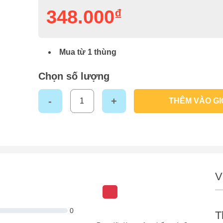
348.000
₫
Mua từ 1 thùng
Chọn số lượng
Bia hơi HÀ NỘI lon 500ml - Thùng 24 lon x 500ml số lư
THÊM VÀO GI
V
 – Thùng 24 lon x 500ml
0
0
T