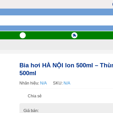
0 ngày
Đối trả hàng 10 ngày
Giao hàng nhanh
Bia hơi HÀ NỘI lon 500ml – Thùng 
500ml
Nhãn hiệu:
N/A
SKU:
N/A
Chia sẻ
Giá bán: