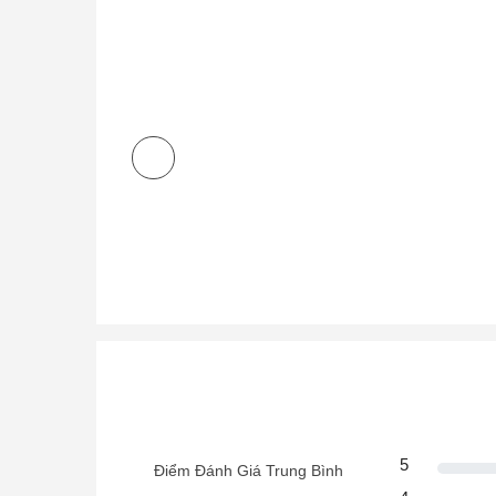
Đánh giá (0)
Đánh giá cho Bia hơi HÀ NỘI lon 500ml
5
Điểm Đánh Giá Trung Bình