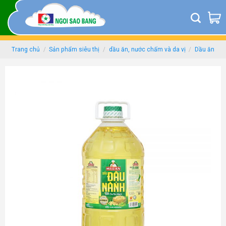
Skip
to
content
Trang chủ
/
Sản phẩm siêu thị
/
dầu ăn, nước chấm và da vị
/
Dầu ăn