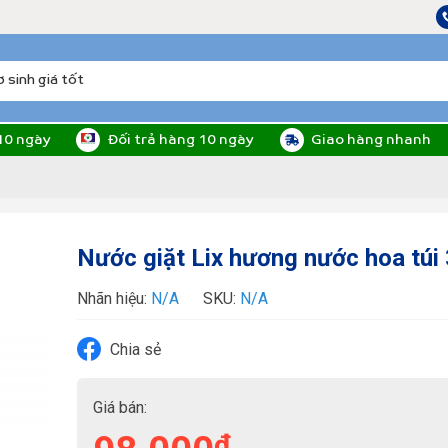
10 ngày
Đối trả hàng 10 ngày
Giao hàng nhanh
Nước giặt Lix hương nước hoa túi
Nhãn hiệu:
N/A
SKU:
N/A
Chia sẻ
Giá bán:
₫