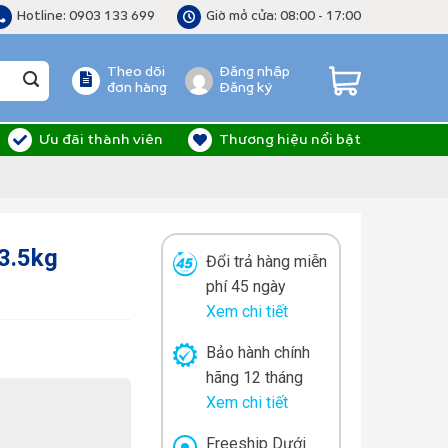
Hotline: 0903 133 699
Giờ mở cửa: 08:00 - 17:00
Theo dõi
Đăng nhập
đơn hàng
Đăng ký
Ưu đãi thành viên
Thương hiệu nổi bật
 3.5kg
Đổi trả hàng miễn
phí 45 ngày
Xem chi tiết
Bảo hành chính
hãng 12 tháng
Xem chi tiết
Freeship Dưới