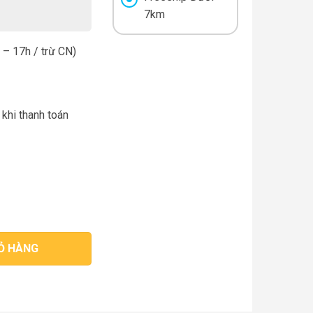
7km
– 17h / trừ CN)
 khi thanh toán
Ỏ HÀNG