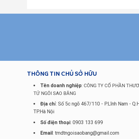
THÔNG TIN CHỦ SỞ HỮU
Tên doanh nghiệp
:
CÔNG TY CỔ PHẦN THƯƠ
TỬ NGÔI SAO BĂNG
Địa ch
ỉ: Số 5c ngõ 467/110 - P.Lĩnh Nam - Q.
TP.Hà Nội
Số điện thoại
: 0903 133 699
Email
: tmdtngoisaobang@gmail.com