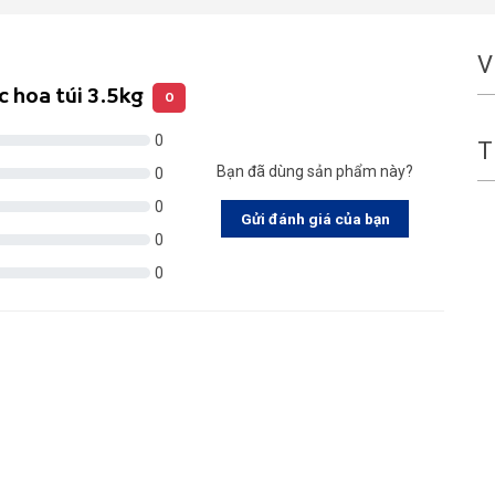
V
c hoa túi 3.5kg
0
0
T
Bạn đã dùng sản phẩm này?
0
0
Gửi đánh giá của bạn
0
0