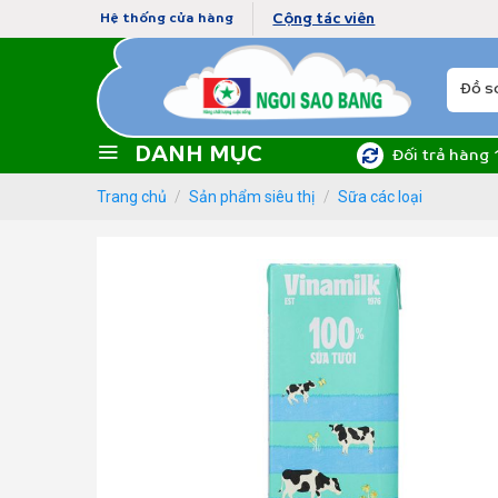
Skip
Cộng tác viên
Hệ thống cửa hàng
to
content
Tìm
kiếm:
DANH MỤC
Đối trả hàng 
Trang chủ
/
Sản phẩm siêu thị
/
Sữa các loại