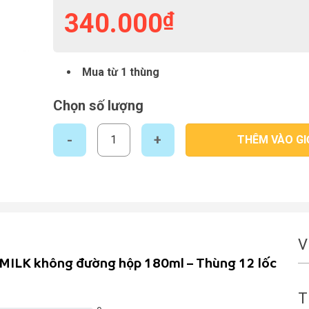
340.000
₫
Mua từ 1 thùng
Chọn số lượng
Sữa tươi tiệt trùng VINAMILK không đường hộp 180ml -
THÊM VÀO GI
V
NAMILK không đường hộp 180ml – Thùng 12 lốc
T