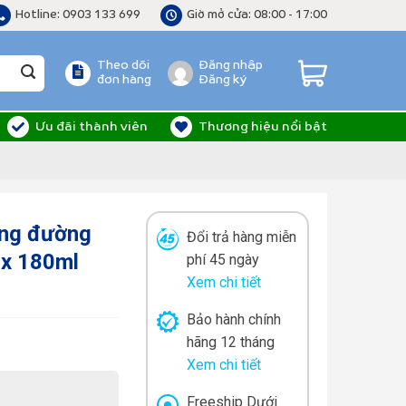
Hotline: 0903 133 699
Giờ mở cửa: 08:00 - 17:00
Theo dõi
Đăng nhập
đơn hàng
Đăng ký
Ưu đãi thành viên
Thương hiệu nổi bật
ông đường
Đổi trả hàng miễn
 x 180ml
phí 45 ngày
Xem chi tiết
Bảo hành chính
hãng 12 tháng
Xem chi tiết
Freeship Dưới