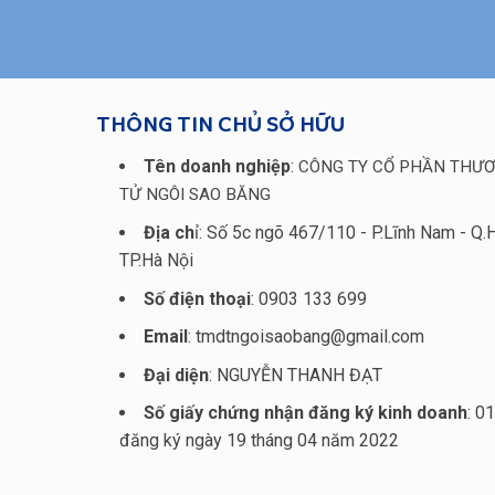
THÔNG TIN CHỦ SỞ HỮU
Tên doanh nghiệp
:
CÔNG TY CỔ PHẦN THƯƠ
TỬ NGÔI SAO BĂNG
Địa ch
ỉ: Số 5c ngõ 467/110 - P.Lĩnh Nam - Q.
TP.Hà Nội
Số điện thoại
: 0903 133 699
Email
: tmdtngoisaobang@gmail.com
Đại diện
: NGUYỄN THANH ĐẠT
Số giấy chứng nhận đăng ký kinh doanh
: 0
đăng ký ngày 19 tháng 04 năm 2022