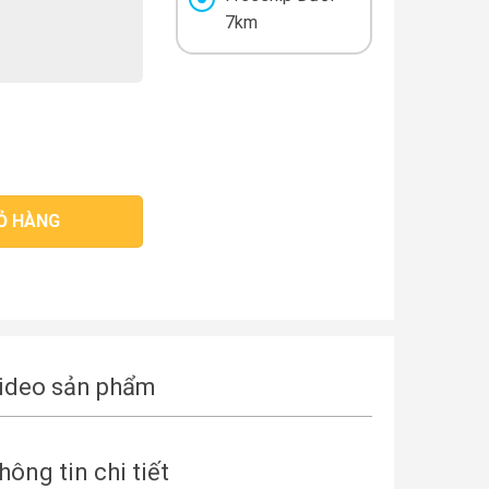
7km
 Thùng 12 lốc x 4 hộp x 180ml số lượng
Ỏ HÀNG
ideo sản phẩm
hông tin chi tiết