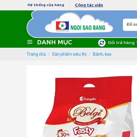
Skip
Cộng tác viên
Hệ thống cửa hàng
to
content
Tìm
kiếm:
DANH MỤC
Đối trả hàng 
Trang chủ
/
Sản phẩm siêu thị
/
Bánh, kẹo