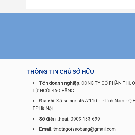
THÔNG TIN CHỦ SỞ HỮU
Tên doanh nghiệp
:
CÔNG TY CỔ PHẦN THƯƠ
TỬ NGÔI SAO BĂNG
Địa ch
ỉ: Số 5c ngõ 467/110 - P.Lĩnh Nam - Q.
TP.Hà Nội
Số điện thoại
: 0903 133 699
Email
: tmdtngoisaobang@gmail.com