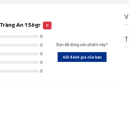
V
 Tràng An 156gr
0
0
T
Bạn đã dùng sản phẩm này?
0
0
Gửi đánh giá của bạn
0
0