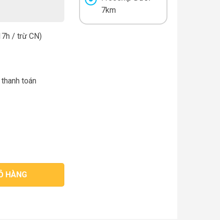
7km
7h / trừ CN)
 thanh toán
Ỏ HÀNG